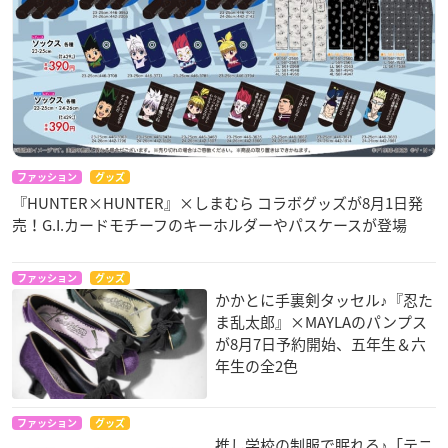
ファッション
グッズ
『HUNTER×HUNTER』×しまむら コラボグッズが8月1日発
売！G.I.カードモチーフのキーホルダーやパスケースが登場
ファッション
グッズ
かかとに手裏剣タッセル♪『忍た
ま乱太郎』×MAYLAのパンプス
が8月7日予約開始、五年生＆六
年生の全2色
ファッション
グッズ
推し学校の制服で眠れる♪「テニ