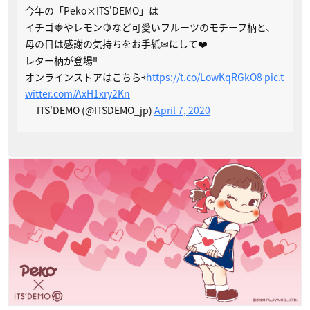
今年の「Peko×ITS'DEMO」は
イチゴ🍓やレモン🍋など可愛いフルーツのモチーフ柄と、
母の日は感謝の気持ちをお手紙✉︎にして❤️
レター柄が登場‼︎
オンラインストアはこちら⇨
https://t.co/LowKqRGkO8
pic.t
witter.com/AxH1xry2Kn
— ITS'DEMO (@ITSDEMO_jp)
April 7, 2020