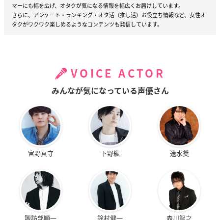
マーにも幅を広げ、オタクが気になる情報を幅広くお届けしています。
さらに、アンケート・ランキング・オタ活（推し活）お役立ち情報など、女性オ
タクがワクワク楽しめるようなコンテンツも発信しています。
VOICE ACTOR
みんなが気になっている声優さん
宮野真守
下野紘
速水奨
諏訪部順一
鈴村健一
森川智之