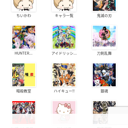
ちいかわ
キャラ一覧
鬼滅の刃
HUNTER...
アイドリッシ...
刀剣乱舞
暗殺教室
ハイキュー!!
銀魂