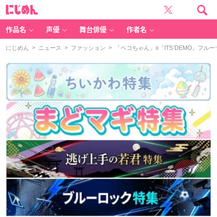
に
じ
め
ん
作品名
声優
舞台俳優
作者名
にじめん
>
ニュース
>
ファッション
> 「ペコちゃん」x「ITS’DEMO」フ