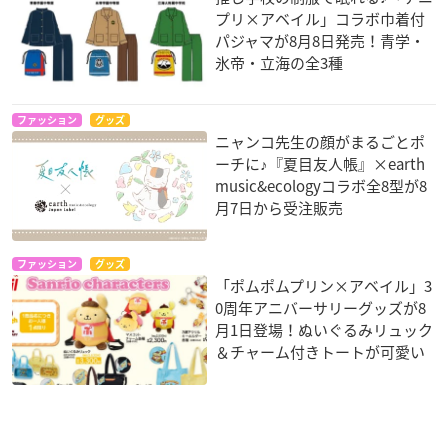
プリ×アベイル」コラボ巾着付
パジャマが8月8日発売！青学・
氷帝・立海の全3種
ファッション
グッズ
ニャンコ先生の顔がまるごとポ
ーチに♪『夏目友人帳』×earth
music&ecologyコラボ全8型が8
月7日から受注販売
ファッション
グッズ
「ポムポムプリン×アベイル」3
0周年アニバーサリーグッズが8
月1日登場！ぬいぐるみリュック
＆チャーム付きトートが可愛い