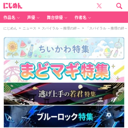
に
じ
め
ん
作品名
声優
舞台俳優
作者名
にじめん
>
ニュース
>
スパイラル ～推理の絆～
> 「スパイラル ～推理の絆