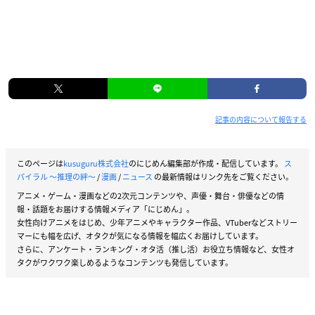
記事の内容について報告する
このページは
kusuguru株式会社
のにじめん編集部が作成・配信しています。
ス
パイラル ～推理の絆～
/
漫画
/
ニュース
の最新情報はリンク先をご覧ください。
アニメ・ゲーム・漫画などの2次元コンテンツや、声優・舞台・俳優などの情
報・話題をお届けする情報メディア「にじめん」。
女性向けアニメをはじめ、少年アニメやキャラクター作品、VTuberなどストリー
マーにも幅を広げ、オタクが気になる情報を幅広くお届けしています。
さらに、アンケート・ランキング・オタ活（推し活）お役立ち情報など、女性オ
タクがワクワク楽しめるようなコンテンツも発信しています。