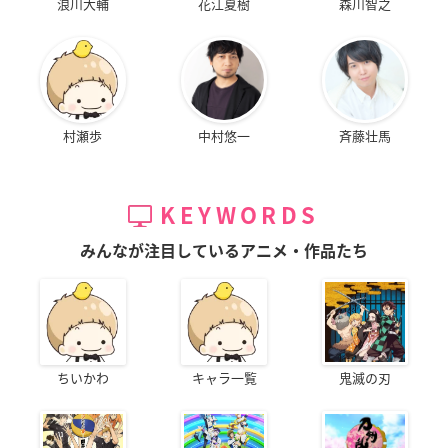
浪川大輔
花江夏樹
森川智之
村瀬歩
中村悠一
斉藤壮馬
KEYWORDS
みんなが注目しているアニメ・作品たち
ちいかわ
キャラ一覧
鬼滅の刃