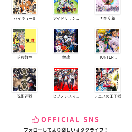
ハイキュー!!
アイドリッシ...
刀剣乱舞
暗殺教室
銀魂
HUNTER...
呪術廻戦
ヒプノシスマ...
テニスの王子様
OFFICIAL SNS
フォローしてより楽しいオタクライフ！