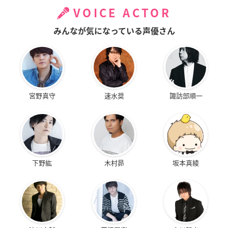
VOICE ACTOR
みんなが気になっている声優さん
宮野真守
速水奨
諏訪部順一
下野紘
木村昴
坂本真綾