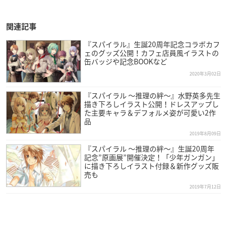
関連記事
『スパイラル』生誕20周年記念コラボカフ
ェのグッズ公開！カフェ店員風イラストの
缶バッジや記念BOOKなど
2020年3月02日
『スパイラル ～推理の絆～』水野英多先生
描き下ろしイラスト公開！ドレスアップし
た主要キャラ＆デフォルメ姿が可愛い2作
品
2019年8月09日
『スパイラル ～推理の絆～』生誕20周年
記念”原画展”開催決定！「少年ガンガン」
に描き下ろしイラスト付録＆新作グッズ販
売も
2019年7月12日