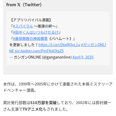
【アプリリバイバル連載】
『
#スパイラル
～推理の絆～』
『
#田中くんはいつもけだるげ
』
『
#最弱無敗の神装機竜
《バハムート》』
を更新しました！
https://t.co/cDtwROvL1u
#ガンガンONLI
NE
pic.twitter.com/PmFKdQtaZ5
— ガンガンONLINE (@ganganonline)
April 9, 2020
本作は、1999年〜2005年にかけて連載された本格ミステリーア
ドベンチャー漫画。
累計発行部数は
しており、2002年には鈴村健一
510万部を突破
さん主演で
もされました。
TVアニメ化