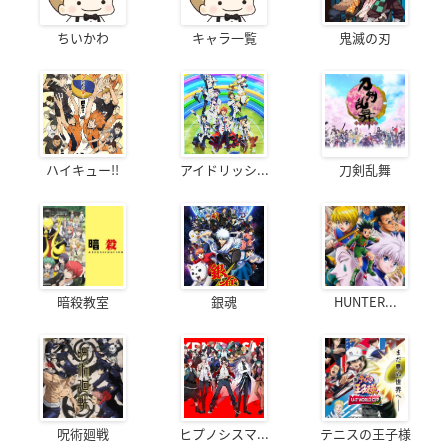
ちいかわ
キャラ一覧
鬼滅の刃
ハイキュー!!
アイドリッシ...
刀剣乱舞
暗殺教室
銀魂
HUNTER...
呪術廻戦
ヒプノシスマ...
テニスの王子様