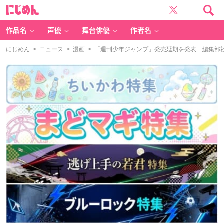
に
じ
め
ん
作品名
声優
舞台俳優
作者名
にじめん
>
ニュース
>
漫画
> 「週刊少年ジャンプ」発売延期を発表 編集部社