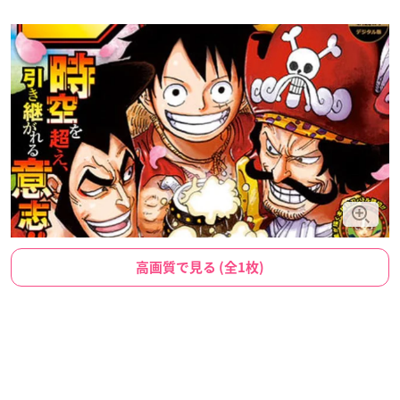
高画質で見る (全1枚)