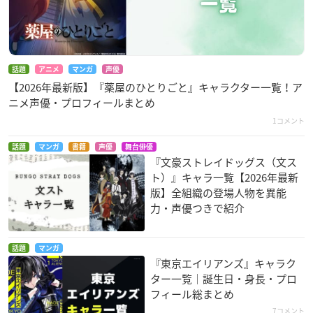
話題
アニメ
マンガ
声優
【2026年最新版】『薬屋のひとりごと』キャラクター一覧！ア
ニメ声優・プロフィールまとめ
1コメント
話題
マンガ
書籍
声優
舞台俳優
『文豪ストレイドッグス（文ス
ト）』キャラ一覧【2026年最新
版】全組織の登場人物を異能
力・声優つきで紹介
話題
マンガ
『東京エイリアンズ』キャラク
ター一覧｜誕生日・身長・プロ
フィール総まとめ
7コメント