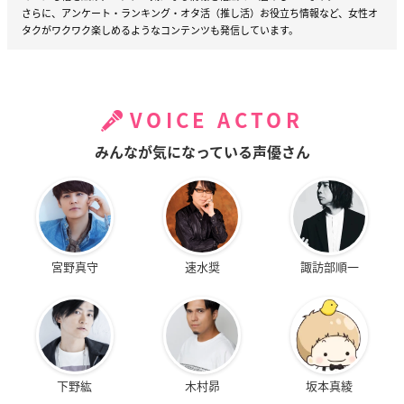
さらに、アンケート・ランキング・オタ活（推し活）お役立ち情報など、女性オ
タクがワクワク楽しめるようなコンテンツも発信しています。
VOICE ACTOR
みんなが気になっている声優さん
宮野真守
速水奨
諏訪部順一
下野紘
木村昴
坂本真綾