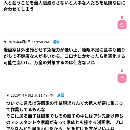
人と会うことを最大限減らさないと大事な人たちを危険な目に
合わせてしまう
0
2020年4月8日 at 9:58 PM
返信
漫画家は外出殆どせず免疫力が低い上、睡眠不足に食事も偏り
がちで不健康な人が多いから、コロナにかかったら重篤化する
可能性高いし、万全の対策するのは仕方ないね
0
2020年4月8日 at 11:47 PM
返信
ついでに言えば漫画家の作業現場なんて大抵人が密に集まっ
て作業してるもんな
そこに居る面子は固定でもその面子の中にはアシ先掛け持ち
のアシスタントや家庭が有って家族とも接する漫画家、プロ
アシなんかも居るわけだから、気を付けた方がいいよね