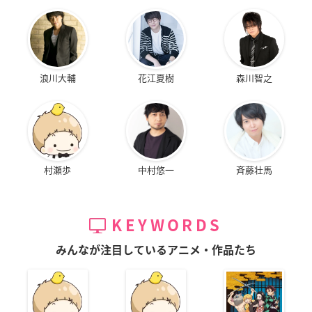
浪川大輔
花江夏樹
森川智之
村瀬歩
中村悠一
斉藤壮馬
KEYWORDS
みんなが注目しているアニメ・作品たち