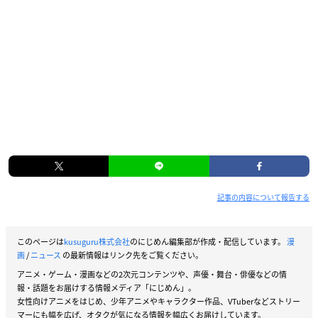
記事の内容について報告する
このページは
kusuguru株式会社
のにじめん編集部が作成・配信しています。
漫
画
/
ニュース
の最新情報はリンク先をご覧ください。
アニメ・ゲーム・漫画などの2次元コンテンツや、声優・舞台・俳優などの情
報・話題をお届けする情報メディア「にじめん」。
女性向けアニメをはじめ、少年アニメやキャラクター作品、VTuberなどストリー
マーにも幅を広げ、オタクが気になる情報を幅広くお届けしています。