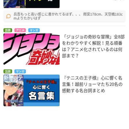
兵吾もっと高い感じに書かれてるはず、、、 雨宮178cm、天空橋183c
mよりたかいはず
話題
アニメ
マンガ
「ジョジョの奇妙な冒険」全8部
をわかりやすく解説！見る順番
は？アニメ化されているのは何
部まで？
話題
マンガ
『テニスの王子様』心に響く名
言集！越前リョーマたち20名の
感動する名台詞まとめ