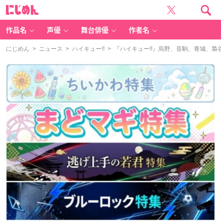
に
じ
め
ん
作品名
声優
舞台俳優
作者名
にじめん
>
ニュース
>
ハイキュー!!
> 『ハイキュー!!』烏野、音駒、青城、