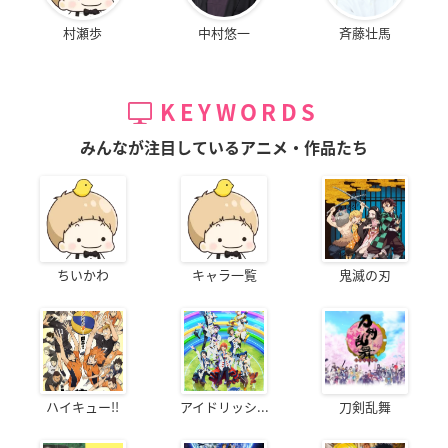
村瀬歩
中村悠一
斉藤壮馬
KEYWORDS
みんなが注目しているアニメ・作品たち
ちいかわ
キャラ一覧
鬼滅の刃
ハイキュー!!
アイドリッシ...
刀剣乱舞