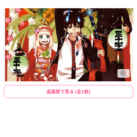
高画質で見る (全1枚)