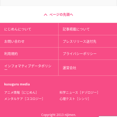
ページの先頭へ
にじめんについて
記事掲載について
お問い合わせ
プレスリリース送付先
利用規約
プライバシーポリシー
インフォマティブデータポリシ
運営会社
ー
kusuguru
media
アニメ情報［にじめん］
科学ニュース［ナゾロジー］
メンタルケア［ココロジー］
心理テスト［シンリ］
Copyright 2013 nijimen.