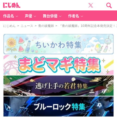
に
じ
め
ん
作品名
声優
舞台俳優
作者名
にじめん
>
ニュース
>
青の祓魔師
> 『青の祓魔師』10周年記念本発売決定