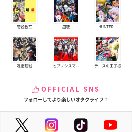
暗殺教室
銀魂
HUNTER...
呪術廻戦
ヒプノシスマ...
テニスの王子様
OFFICIAL SNS
フォローしてより楽しいオタクライフ！