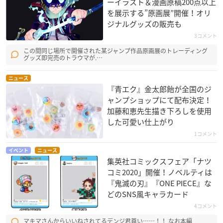
ーイラスト＆漫画原稿200点以上
を展示する”原画展”開催！オリ
ジナルグッズの販売も
3コメント
この間同じ場所で開催された某ジャンプ作品原画展のトレーディング
グッズ即完売のトラウマが.…
ニュース
『青エク』金太郎飴が全国のジ
ャンプショップにて配布決定！
加藤和恵先生描き下ろしを使用
した可愛い仕上がり
1コメント
イベント
ニュース
集英社コミックスフェア「ナツ
コミ2020」開催！ノベルティは
『鬼滅の刃』『ONE PIECE』な
どのSNS風キャラカード
4コメント
マキマさんからいいねされてるデンジ君尊い……！！ なお本編