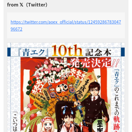
https://twitter.com/aoex_official/status/12459286783047
96672