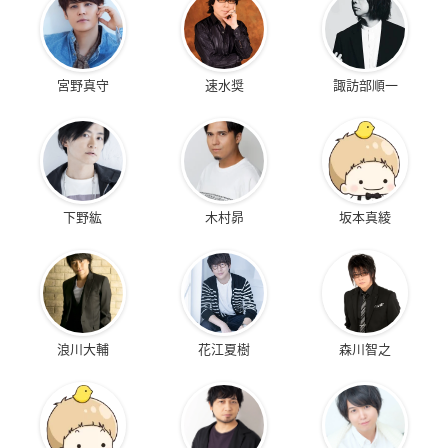
宮野真守
速水奨
諏訪部順一
下野紘
木村昴
坂本真綾
浪川大輔
花江夏樹
森川智之