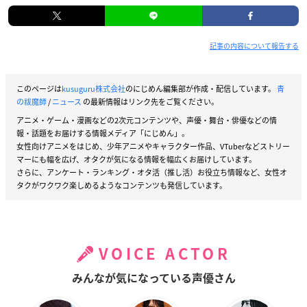
記事の内容について報告する
このページは
kusuguru株式会社
のにじめん編集部が作成・配信しています。
青
の祓魔師
/
ニュース
の最新情報はリンク先をご覧ください。
アニメ・ゲーム・漫画などの2次元コンテンツや、声優・舞台・俳優などの情
報・話題をお届けする情報メディア「にじめん」。
女性向けアニメをはじめ、少年アニメやキャラクター作品、VTuberなどストリー
マーにも幅を広げ、オタクが気になる情報を幅広くお届けしています。
さらに、アンケート・ランキング・オタ活（推し活）お役立ち情報など、女性オ
タクがワクワク楽しめるようなコンテンツも発信しています。
VOICE ACTOR
みんなが気になっている声優さん