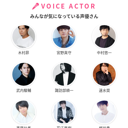
VOICE ACTOR
みんなが気になっている声優さん
木村昴
宮野真守
中村悠一
武内駿輔
諏訪部順一
速水奨
斉藤壮馬
花江夏樹
梶裕貴