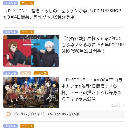
イベント
ニュース
『Dr.STONE』描き下ろしの千空＆ゲンが尊い♪POP UP SHOP
が9月4日開幕、新作グッズ9種が登場
イベント
ニュース
『呪術廻戦』虎杖＆五条がもふ
もふぬいぐるみに♪5周年POP UP
SHOPが8月21日開幕！
イベント
カフェ
ニュース
『Dr.STONE』×AMOCAFE コラ
ボカフェが8月4日開幕！「乾
杯」テーマの描き下ろし等身＆
ミニキャラ大公開
6コメント
どこから予約すればいいのかわからない😭
イベント
ニュース