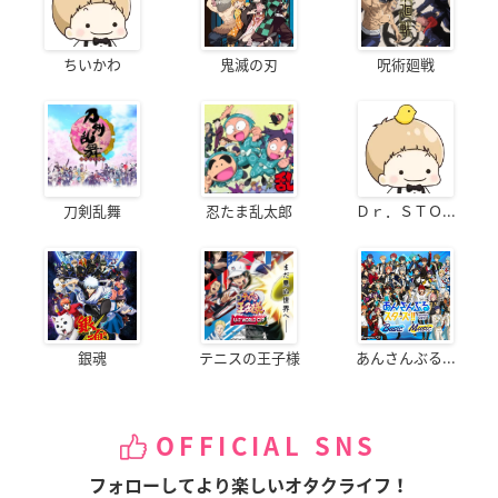
ちいかわ
鬼滅の刃
呪術廻戦
刀剣乱舞
忍たま乱太郎
Ｄｒ．ＳＴＯ...
銀魂
テニスの王子様
あんさんぶる...
OFFICIAL SNS
フォローしてより楽しいオタクライフ！