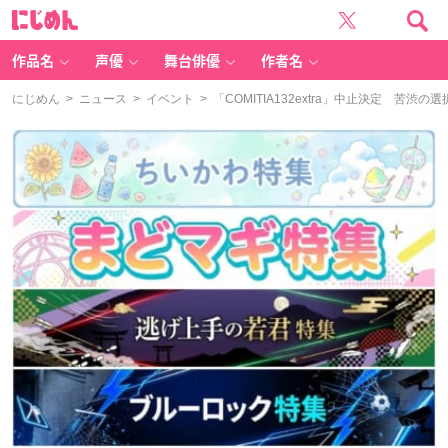
に
じ
め
ん
作品名
声優
舞台俳優
作者名
にじめん
>
ニュース
>
イベント
> 「COMITIA132extra」中止決定 