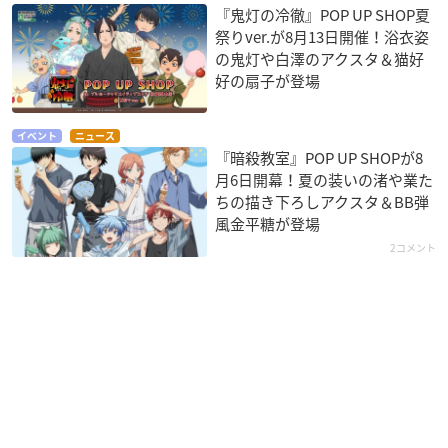
『鬼灯の冷徹』POP UP SHOP夏
祭りver.が8月13日開催！浴衣姿
の鬼灯や白澤のアクスタ＆猫好
好の扇子が登場
イベント
ニュース
『暗殺教室』POP UP SHOPが8
月6日開幕！夏の装いの渚や業た
ちの描き下ろしアクスタ＆BB弾
風金平糖が登場
2コメント