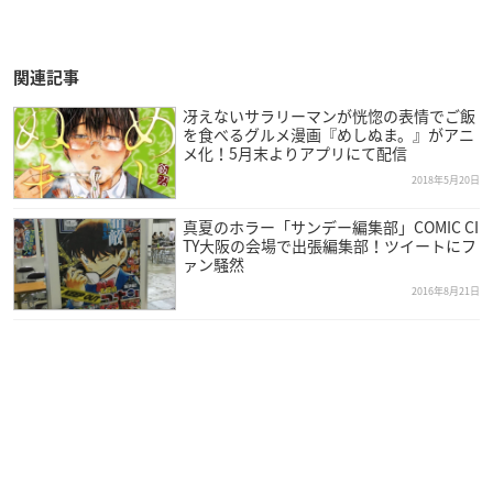
関連記事
冴えないサラリーマンが恍惚の表情でご飯
を食べるグルメ漫画『めしぬま。』がアニ
メ化！5月末よりアプリにて配信
2018年5月20日
真夏のホラー「サンデー編集部」COMIC CI
TY大阪の会場で出張編集部！ツイートにフ
ァン騒然
2016年8月21日