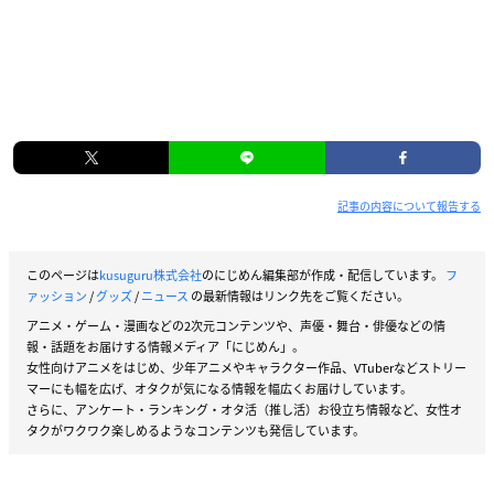
記事の内容について報告する
このページは
kusuguru株式会社
のにじめん編集部が作成・配信しています。
フ
ァッション
/
グッズ
/
ニュース
の最新情報はリンク先をご覧ください。
アニメ・ゲーム・漫画などの2次元コンテンツや、声優・舞台・俳優などの情
報・話題をお届けする情報メディア「にじめん」。
女性向けアニメをはじめ、少年アニメやキャラクター作品、VTuberなどストリー
マーにも幅を広げ、オタクが気になる情報を幅広くお届けしています。
さらに、アンケート・ランキング・オタ活（推し活）お役立ち情報など、女性オ
タクがワクワク楽しめるようなコンテンツも発信しています。