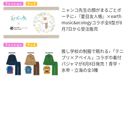
ファッション
グッズ
ニャンコ先生の顔がまるごとポ
ーチに♪『夏目友人帳』×earth
music&ecologyコラボ全8型が8
月7日から受注販売
ファッション
グッズ
推し学校の制服で眠れる♪「テニ
プリ×アベイル」コラボ巾着付
パジャマが8月8日発売！青学・
氷帝・立海の全3種