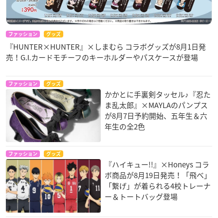
ファッション
グッズ
『HUNTER×HUNTER』×しまむら コラボグッズが8月1日発
売！G.I.カードモチーフのキーホルダーやパスケースが登場
ファッション
グッズ
かかとに手裏剣タッセル♪『忍た
ま乱太郎』×MAYLAのパンプス
が8月7日予約開始、五年生＆六
年生の全2色
ファッション
グッズ
『ハイキュー!!』×Honeys コラ
ボ商品が8月19日発売！「飛べ」
「繋げ」が着られる4校トレーナ
ー＆トートバッグ登場