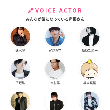
VOICE ACTOR
みんなが気になっている声優さん
速水奨
宮野真守
諏訪部順一
下野紘
木村昴
坂本真綾