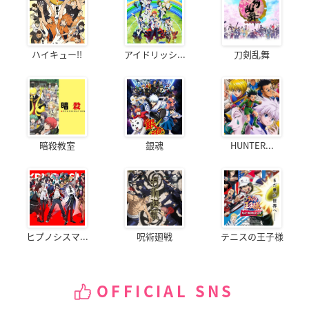
ハイキュー!!
アイドリッシ...
刀剣乱舞
暗殺教室
銀魂
HUNTER...
ヒプノシスマ...
呪術廻戦
テニスの王子様
OFFICIAL SNS