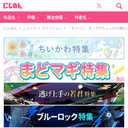
に
じ
め
ん
作品名
声優
舞台俳優
作者名
にじめん
>
ニュース
>
ファッション
> 『タイバニ』ポップでちょっぴり懐か