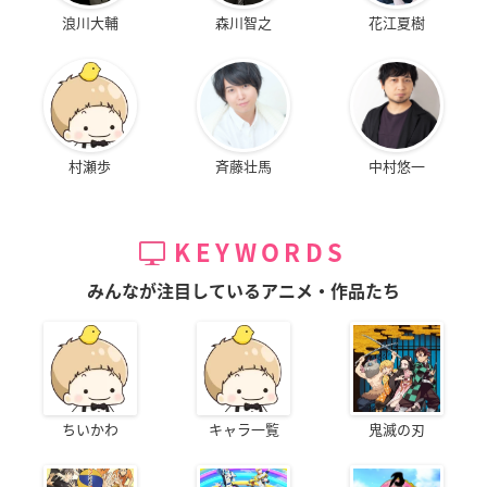
浪川大輔
森川智之
花江夏樹
村瀬歩
斉藤壮馬
中村悠一
KEYWORDS
みんなが注目しているアニメ・作品たち
ちいかわ
キャラ一覧
鬼滅の刃