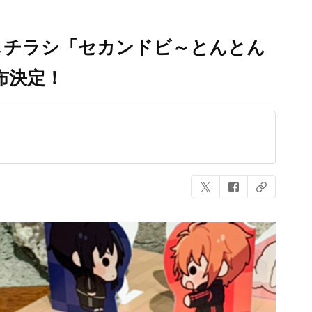
しチラシ「セカンドビ～とんとん
配布決定！