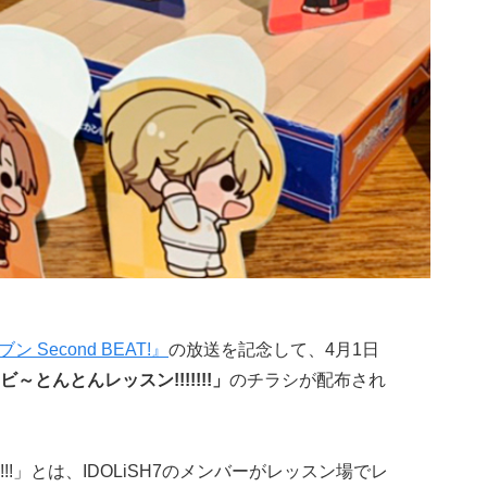
Second BEAT!』
の放送を記念して、4月1日
～とんとんレッスン!!!!!!!」
のチラシが配布され
!!!」とは、IDOLiSH7のメンバーがレッスン場でレ