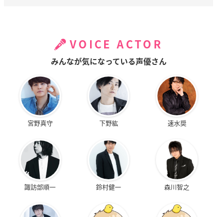
VOICE ACTOR
みんなが気になっている声優さん
宮野真守
下野紘
速水奨
諏訪部順一
鈴村健一
森川智之