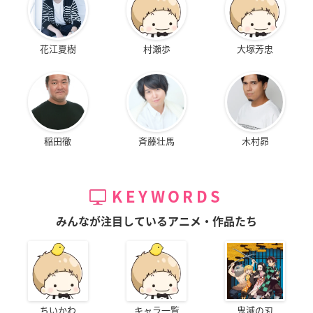
花江夏樹
村瀬歩
大塚芳忠
稲田徹
斉藤壮馬
木村昴
KEYWORDS
みんなが注目しているアニメ・作品たち
ちいかわ
キャラ一覧
鬼滅の刃