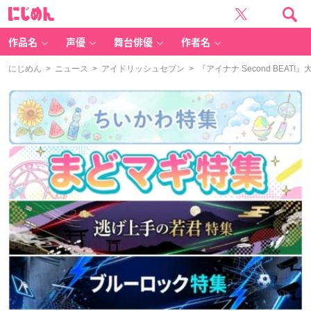
に
じ
め
ん
作品名
声優
舞台俳優
作者名
にじめん
>
ニュース
>
アイドリッシュセブン
> 『アイナナ Second BE