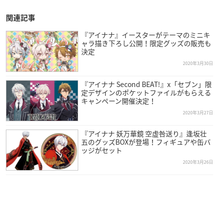
関連記事
『アイナナ』イースターがテーマのミニキ
ャラ描き下ろし公開！限定グッズの販売も
決定
2020年3月30日
『アイナナ Second BEAT!』x「セブン」限
定デザインのポケットファイルがもらえる
キャンペーン開催決定！
2020年3月27日
『アイナナ 妖万華鏡 空虚咎送り』逢坂壮
五のグッズBOXが登場！フィギュアや缶バ
ッジがセット
2020年3月26日