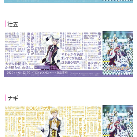
壮五
ナギ