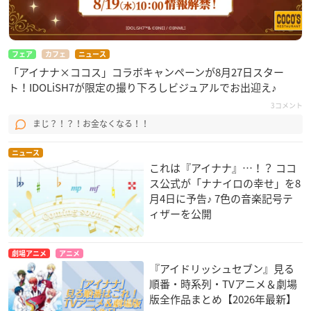
フェア
カフェ
ニュース
「アイナナ×ココス」コラボキャンペーンが8月27日スター
ト！IDOLiSH7が限定の撮り下ろしビジュアルでお出迎え♪
3コメント
まじ？！？！お金なくなる！！
ニュース
これは『アイナナ』…！？ ココ
ス公式が「ナナイロの幸せ」を8
月4日に予告♪ 7色の音楽記号テ
ィザーを公開
劇場アニメ
アニメ
『アイドリッシュセブン』見る
順番・時系列・TVアニメ＆劇場
版全作品まとめ【2026年最新】