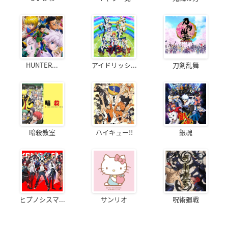
HUNTER...
アイドリッシ...
刀剣乱舞
暗殺教室
ハイキュー!!
銀魂
ヒプノシスマ...
サンリオ
呪術廻戦