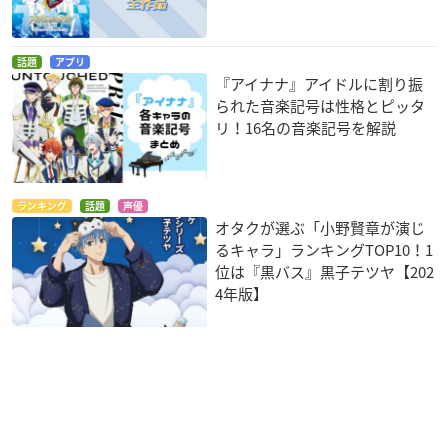
話題
アプリ
『アイナナ』アイドルに割り振
られた音楽記号は性格とピッタ
リ！16名の音楽記号を解説
ランキング
話題
声優
オタクが選ぶ「小野賢章が演じ
るキャラ」ランキングTOP10！1
位は『黒バス』黒子テツヤ【202
4年版】