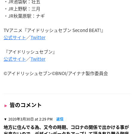
・JR池袋駅：壮五
・JR上野駅：三月
・JR秋葉原駅：ナギ
TVアニメ『アイドリッシュセブン Second BEAT!』
公式サイト
／
Twitter
『アイドリッシュセブン』
公式サイト
／
Twitter
©アイドリッシュセブン©BNOI/アイナナ製作委員会
皆のコメント
2020年3月30日 at 2:29 PM
返信
地方に住んでる為、又今の時期、コロナの関係で出かける事が
出来ないので、デザインデータをアップして頂き有り難う御座