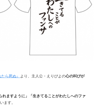
れたら死ぬ』
より、主人公・えりぴよの
心の叫びが
られますように」「生き
て
ること
が
わたしへのファ
います。