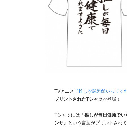
TVアニメ
『推しが武道館いってく
プリントされたTシャツ
が登場！
Tシャツには
「
推し
が
毎日健康でい
ンサ」
という言葉がプリントされて