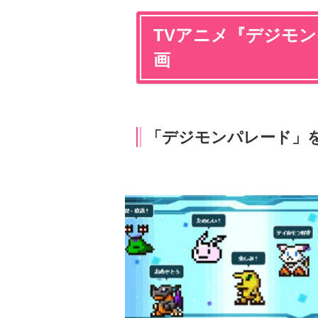
TVアニメ『デジモ
画
「デジモンパレード」