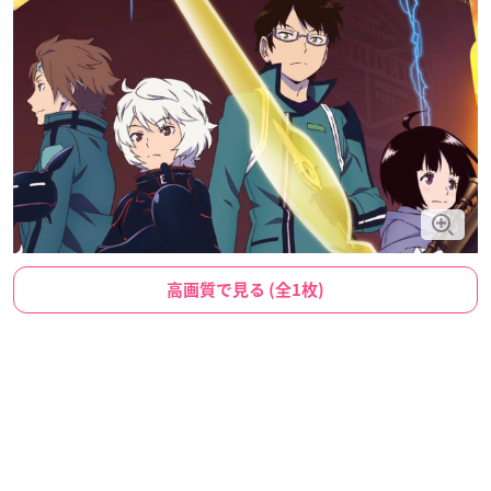
高画質で見る (全1枚)