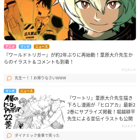
アニメ
マンガ
ニュース
『ワールドトリガー』が約2年ぶりに再始動！葦原大介先生か
らのイラスト＆コメントも到着！
9コメント
先生ー！！お帰りなさいWWW
マンガ
ニュース
『ワートリ』葦原大介先生描き
下ろし漫画が『ヒロアカ』最新2
2巻にサプライズ掲載！堀越耕平
先生による宣伝イラストも公開
4コメント
ダイナミック食事で笑った