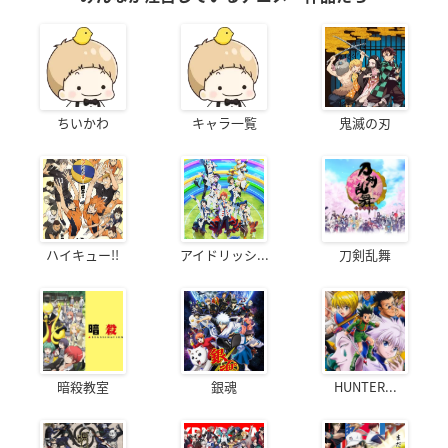
ちいかわ
キャラ一覧
鬼滅の刃
ハイキュー!!
アイドリッシ...
刀剣乱舞
暗殺教室
銀魂
HUNTER...