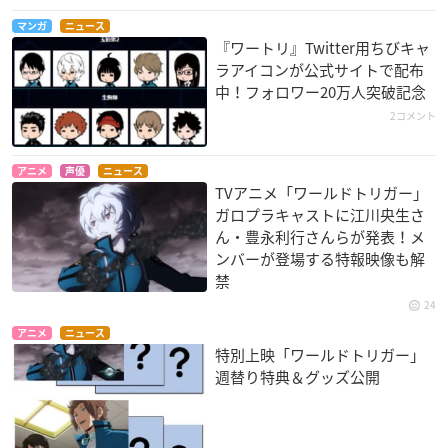
マンガ
ニュース
『ワートリ』Twitter用ちびキャ
ラアイコンが公式サイトで配布
中！フォロワー20万人突破記念
2コメント
アニメ
声優
ニュース
TVアニメ「ワールドトリガー」
ガロプラキャストに江川央生さ
ん・豊永利行さんらが発表！メ
ンバーが登場する特報映像も解
禁
24
アニメ
ニュース
特別上映「ワールドトリガー」
週替り特典＆グッズ公開