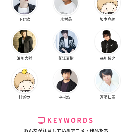
下野紘
木村昴
坂本真綾
浪川大輔
花江夏樹
森川智之
村瀬歩
中村悠一
斉藤壮馬
KEYWORDS
みんなが注目しているアニメ・作品たち