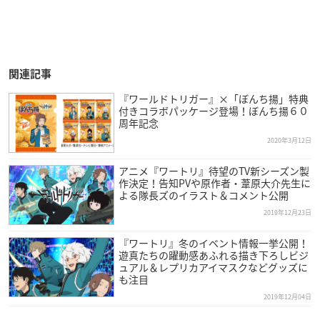
関連記事
『ワールドトリガー』×「ぼんち揚」特典
付きコラボパッケージ登場！ぼんち揚６０
周年記念
2020年3月12日
アニメ『ワートリ』待望のTV新シーズン製
作決定！告知PVや原作者・葦原大介先生に
よる隊長ズのイラスト＆コメント公開
2019年12月23日
『ワートリ』冬のイベント情報一挙公開！
遊真たちの躍動感あふれる描き下ろしビジ
ュアル＆レプリカアイマスクなどグッズに
も注目
2019年12月04日