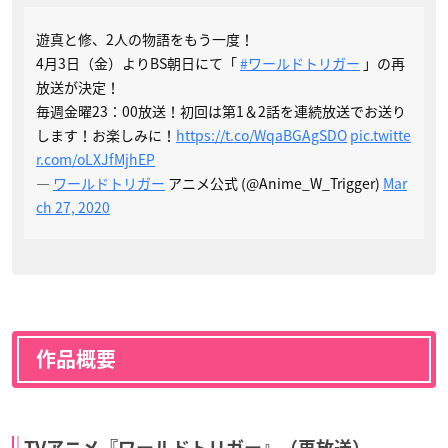
遊真と修、2人の物語をもう一度！
4月3日（金）よりBS朝日にて「
#ワールドトリガー
」の再
放送が決定！
毎週金曜23：00放送！初回は第1＆2話を連続放送でお送り
します！お楽しみに！
https://t.co/WqaBGAgSDO
pic.twitte
r.com/oLXJfMjhEP
—
ワールドトリガー
アニメ公式 (@Anime_W_Trigger)
Mar
ch 27, 2020
作品概要
TVアニメ『ワールドトリガー』（再放送）