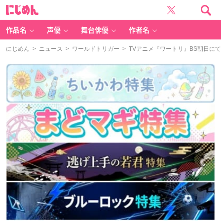
に
じ
め
ん
作品名
声優
舞台俳優
作者名
にじめん
>
ニュース
>
ワールドトリガー
> TVアニメ『ワートリ』BS朝日に