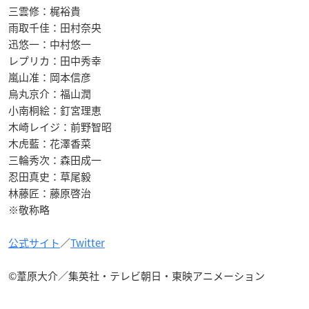
三雲修：梶裕貴
雨取千佳：田村奈央
迅悠一：中村悠一
レプリカ：田中秀幸
嵐山准：岡本信彦
烏丸京介：福山潤
小南桐絵：釘宮理恵
木崎レイジ：前野智昭
木虎藍：花澤香菜
三輪秀次：森田成一
忍田真史：草尾毅
林藤匠：藤原啓治
※敬称略
公式サイト
／
Twitter
©葦原大介／集英社・テレビ朝日・東映アニメーション