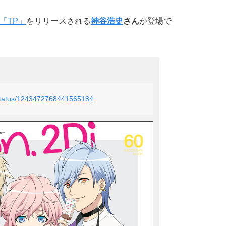
「TP」
をリリースされる
神谷浩史
さん
が登場で
B/status/1243472768441565184