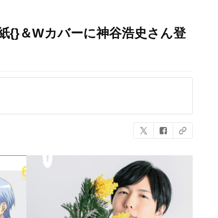
61」表紙{}＆Wカバーに神谷浩史さん登