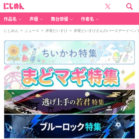
に
じ
め
ん
作品名
声優
舞台俳優
作者名
にじめん
>
ニュース
>
岸尾だいすけ
> 岸尾だいすけさんのバースデーイベン