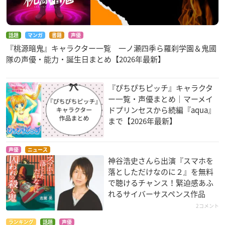
話題
マンガ
書籍
声優
『桃源暗鬼』キャラクター一覧 一ノ瀬四季ら羅刹学園＆鬼國
隊の声優・能力・誕生日まとめ【2026年最新】
『ぴちぴちピッチ』キャラクタ
ー一覧・声優まとめ｜マーメイ
ドプリンセスから続編『aqua』
まで【2026年最新】
声優
ニュース
神谷浩史さんら出演『スマホを
落としただけなのに２』を無料
で聴けるチャンス！緊迫感あふ
れるサイバーサスペンス作品
2コメント
ランキング
話題
声優