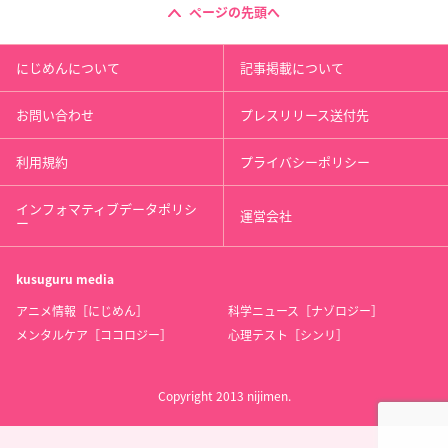
ページの先頭へ
にじめんについて
記事掲載について
お問い合わせ
プレスリリース送付先
利用規約
プライバシーポリシー
インフォマティブデータポリシ
運営会社
ー
kusuguru
media
アニメ情報［にじめん］
科学ニュース［ナゾロジー］
メンタルケア［ココロジー］
心理テスト［シンリ］
Copyright 2013 nijimen.