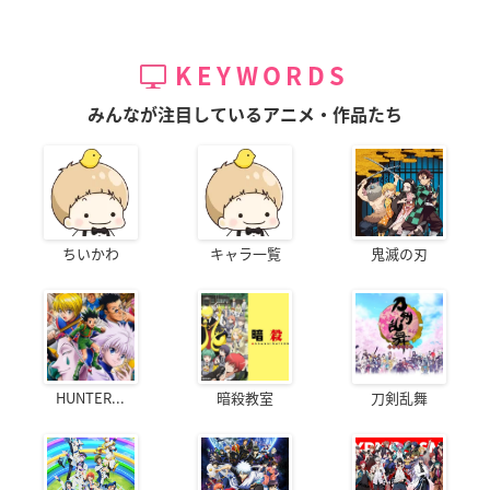
KEYWORDS
みんなが注目しているアニメ・作品たち
ちいかわ
キャラ一覧
鬼滅の刃
HUNTER...
暗殺教室
刀剣乱舞