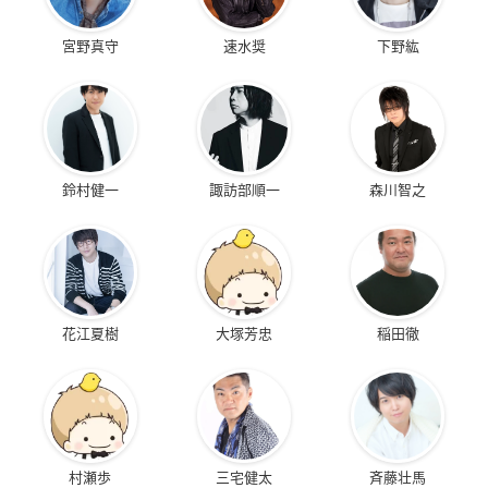
宮野真守
速水奨
下野紘
鈴村健一
諏訪部順一
森川智之
花江夏樹
大塚芳忠
稲田徹
村瀬歩
三宅健太
斉藤壮馬