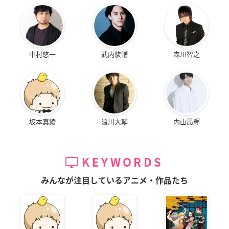
中村悠一
武内駿輔
森川智之
坂本真綾
浪川大輔
内山昂輝
KEYWORDS
みんなが注目しているアニメ・作品たち