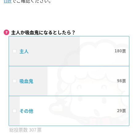
tter
でご確認ください。
主人か吸血鬼になるとしたら？
主人
180
吸血鬼
98
その他
29
307