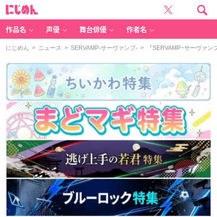
に
じ
め
ん
作品名
声優
舞台俳優
作者名
にじめん
>
ニュース
>
SERVAMP‐サーヴァンプ‐
> 『SERVAMP−サーヴ