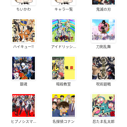
ちいかわ
キャラ一覧
鬼滅の刃
ハイキュー!!
アイドリッシ...
刀剣乱舞
銀魂
暗殺教室
呪術廻戦
ヒプノシスマ...
名探偵コナン
忍たま乱太郎