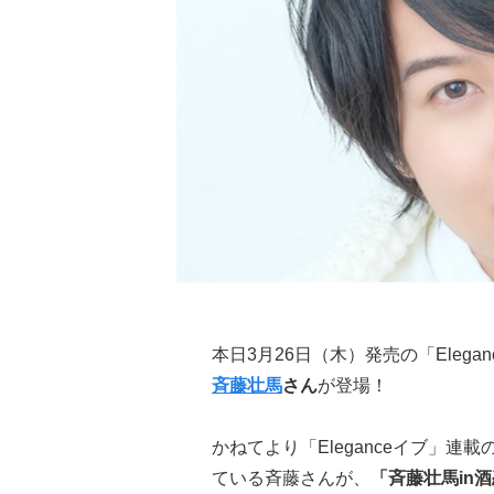
本日3月26日（木）発売の「Elega
斉藤壮馬
さん
が登場！
かねてより「Eleganceイブ」
ている斉藤さんが、
「斉藤壮馬in