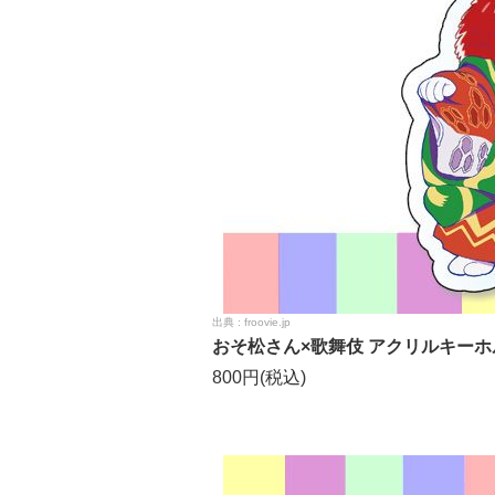
froovie.jp
おそ松さん×歌舞伎 アクリルキー
800円(税込)