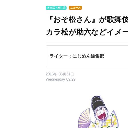
オタ活・推し活
ニュース
『おそ松さん』が歌舞伎
カラ松が助六などイメ
ライター：にじめん編集部
2016年 08月31日
Wednesday 09:29