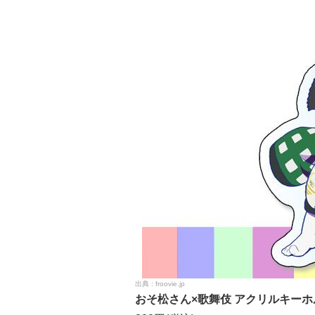
froovie.jp
おそ松さん×歌舞伎 アクリルキー