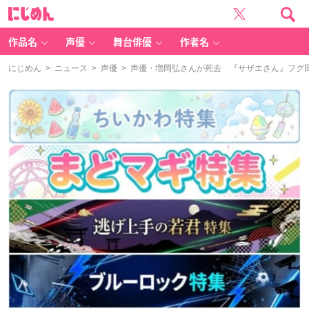
に
じ
め
ん
作品名
声優
舞台俳優
作者名
にじめん
>
ニュース
>
声優
> 声優・増岡弘さんが死去 『サザエさん』フグ