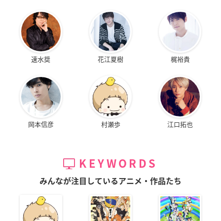
速水奨
花江夏樹
梶裕貴
岡本信彦
村瀬歩
江口拓也
KEYWORDS
みんなが注目しているアニメ・作品たち