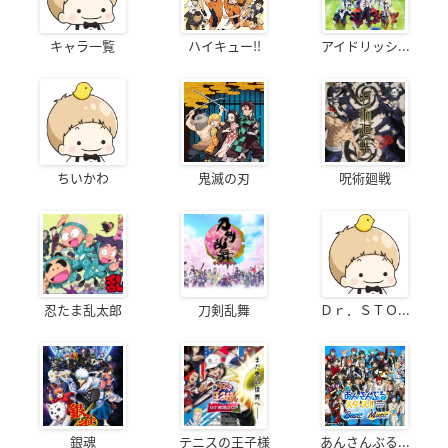
キャラ一覧
ハイキュー!!
アイドリッシ...
ちいかわ
鬼滅の刃
呪術廻戦
忍たま乱太郎
刀剣乱舞
Ｄｒ．ＳＴＯ...
銀魂
テニスの王子様
あんさんぶる...