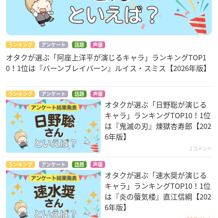
ランキング
アンケート
話題
声優
オタクが選ぶ「阿座上洋平が演じるキャラ」ランキングTOP1
0！1位は『バーンブレイバーン』ルイス・スミス【2026年版】
ランキング
アンケート
話題
声優
オタクが選ぶ「日野聡が演じる
キャラ」ランキングTOP10！1位
は『鬼滅の刃』煉󠄁獄杏寿郎【202
6年版】
2コメント
ランキング
アンケート
話題
声優
オタクが選ぶ「速水奨が演じる
キャラ」ランキングTOP10！1位
は『炎の蜃気楼』直江信綱【202
6年版】