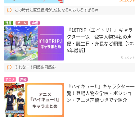
14コメント
この時代に直江信綱が1位になるのおもろすぎるw
話題
ゲーム
声優
『18TRIP（エイトリ）』キャラ
クター一覧｜登場人物34名の声
優・誕生日・身長など網羅【202
5年最新】
5コメント
それなー！同感👍同感👍
アニメ
声優
『ハイキュー!!』キャラクター一
覧！登場人物を学校・ポジショ
ン・アニメ声優つきで全紹介