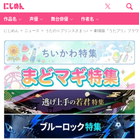
に
じ
め
ん
作品名
声優
舞台俳優
作者名
にじめん
>
ニュース
>
うたの☆プリンスさまっ♪
> 劇場版『うたプリ』フラ