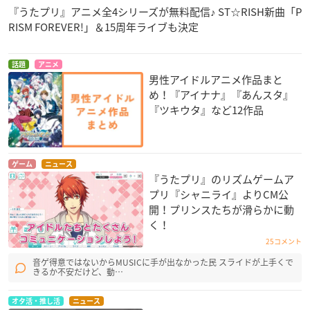
『うたプリ』アニメ全4シリーズが無料配信♪ ST☆RISH新曲「P
RISM FOREVER!」＆15周年ライブも決定
話題
アニメ
男性アイドルアニメ作品まと
め！『アイナナ』『あんスタ』
『ツキウタ』など12作品
ゲーム
ニュース
『うたプリ』のリズムゲームア
プリ『シャニライ』よりCM公
開！プリンスたちが滑らかに動
く！
25コメント
音ゲ得意ではないからMUSICに手が出なかった民 スライドが上手くで
きるか不安だけど、動…
オタ活・推し活
ニュース