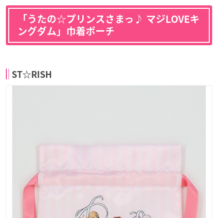
「うたの☆プリンスさまっ♪ マジLOVEキ
ングダム」巾着ポーチ
ST☆RISH