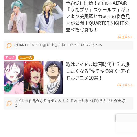
予約受付開始！amie×ALTAiR
『うたプリ』スケールフィギュ
アより美風藍とカミュの彩色見
本が公開！QUARTET NIGHT​を
並べた写真も！
14コメント
QUARTET NIGHT揃いましたね！ かっこいいです〜〜
アニメ
ニュース
時はアイドル戦国時代！？応援
したくなる“キラキラ輝く”アイ
ドルアニメ10選！
86コメント
アイドル作品かなり増えたね！？ それでもやっぱりうたプリが大好
き！