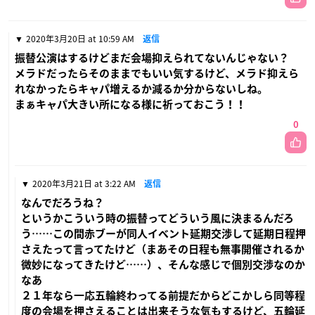
2020年3月20日 at 10:59 AM
返信
振替公演はするけどまだ会場抑えられてないんじゃない？
メラドだったらそのままでもいい気するけど、メラド抑えら
れなかったらキャパ増えるか減るか分からないしね。
まぁキャパ大きい所になる様に祈っておこう！！
0
2020年3月21日 at 3:22 AM
返信
なんでだろうね？
というかこういう時の振替ってどういう風に決まるんだろ
う……この間赤ブーが同人イベント延期交渉して延期日程押
さえたって言ってたけど（まあその日程も無事開催されるか
微妙になってきたけど……）、そんな感じで個別交渉なのか
なあ
２１年なら一応五輪終わってる前提だからどこかしら同等程
度の会場を押さえることは出来そうな気もするけど、五輪延