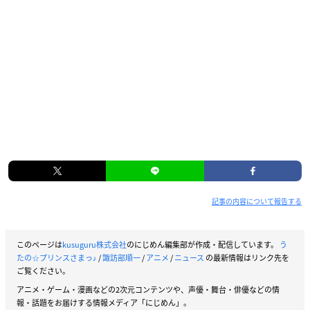
記事の内容について報告する
このページは
kusuguru株式会社
のにじめん編集部が作成・配信しています。
う
たの☆プリンスさまっ♪
/
諏訪部順一
/
アニメ
/
ニュース
の最新情報はリンク先を
ご覧ください。
アニメ・ゲーム・漫画などの2次元コンテンツや、声優・舞台・俳優などの情
報・話題をお届けする情報メディア「にじめん」。