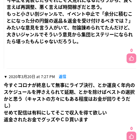
今中止を発表したらそれこそ大荒れになるだろうから、良く
言えば再調整、悪く言えば時間稼ぎだと思う。
もっと小さい別ジャンルで、イベント中止で「余分に積むこ
とになった分の円盤の返品＆返金を受け付けるべきでは？」
みたいな意見を言う人がいて、勿論諌められてたんだけど、
大きいジャンルでそういう意見から集団ヒステリーになられ
たら堪ったもんじゃないだろうし。
0
2020年3月20日 at 7:27 PM
返信
今すぐコロナが終息して無事にライブ決行、とか運良く年内の
スケジュールを押さえられて延期、とかを除けばベストの選択
かと思う（キャストの方々にもある程度はお金が回りそうだ
し）
せめて配信は有料にしてそこで収入を得て欲しい
返金されたお金でグッズやＣＤ買います
0