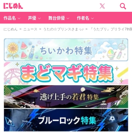
に
じ
め
ん
作品名
声優
舞台俳優
作者名
にじめん
>
ニュース
>
うたの☆プリンスさまっ♪
> 『うたプリ』プリライ7th