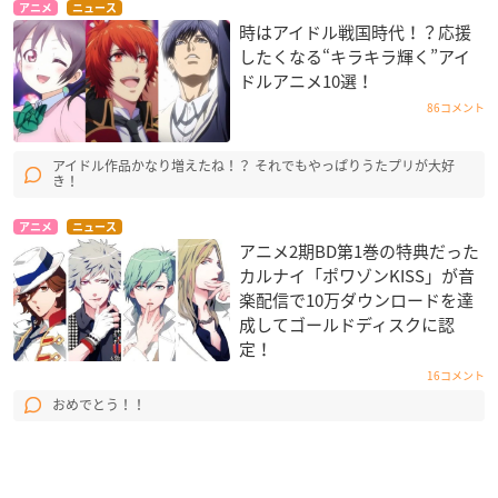
アニメ
ニュース
時はアイドル戦国時代！？応援
したくなる“キラキラ輝く”アイ
ドルアニメ10選！
86コメント
アイドル作品かなり増えたね！？ それでもやっぱりうたプリが大好
き！
アニメ
ニュース
アニメ2期BD第1巻の特典だった
カルナイ「ポワゾンKISS」が音
楽配信で10万ダウンロードを達
成してゴールドディスクに認
定！
16コメント
おめでとう！！