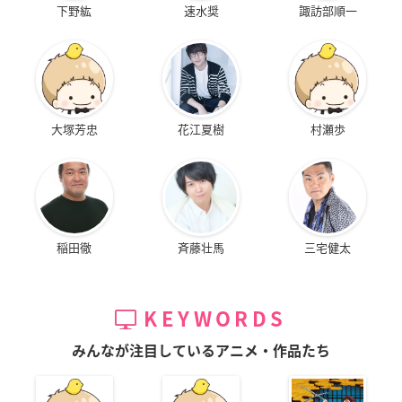
下野紘
速水奨
諏訪部順一
大塚芳忠
花江夏樹
村瀬歩
稲田徹
斉藤壮馬
三宅健太
KEYWORDS
みんなが注目しているアニメ・作品たち