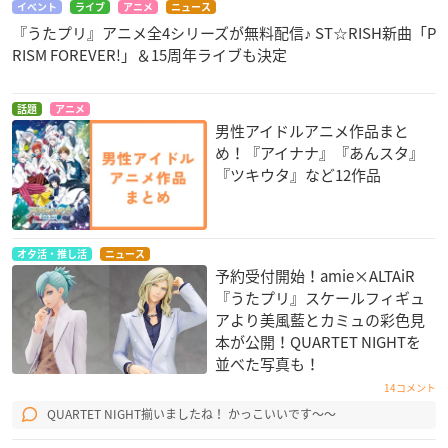
イベント
ライブ
アニメ
ニュース
『うたプリ』アニメ全4シリーズが無料配信♪ ST☆RISH新曲「P
RISM FOREVER!」＆15周年ライブも決定
話題
アニメ
男性アイドルアニメ作品まと
め！『アイナナ』『あんスタ』
『ツキウタ』など12作品
オタ活・推し活
ニュース
予約受付開始！amie×ALTAiR
『うたプリ』スケールフィギュ
アより美風藍とカミュの彩色見
本が公開！QUARTET NIGHT​を
並べた写真も！
14コメント
QUARTET NIGHT揃いましたね！ かっこいいです〜〜