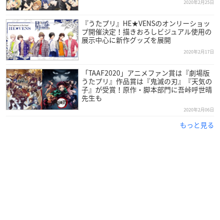
2020年2月25日
『うたプリ』HE★VENSのオンリーショッ
プ開催決定！描きおろしビジュアル使用の
展示中心に新作グッズを展開
2020年2月17日
「TAAF2020」アニメファン賞は『劇場版
うたプリ』作品賞は『鬼滅の刃』『天気の
子』が受賞！原作・脚本部門に吾峠呼世晴
先生も
2020年2月06日
もっと見る