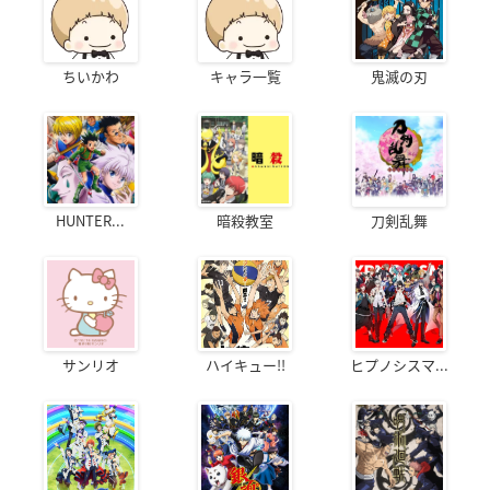
ちいかわ
キャラ一覧
鬼滅の刃
HUNTER...
暗殺教室
刀剣乱舞
サンリオ
ハイキュー!!
ヒプノシスマ...