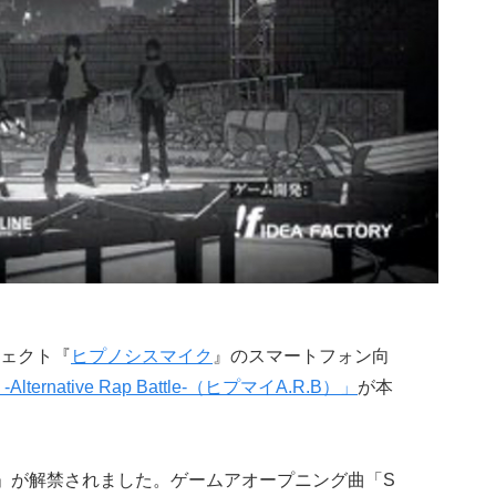
ェクト『
ヒプノシスマイク
』のスマートフォン向
ernative Rap Battle-（ヒプマイA.R.B）」
が本
e Illest」が解禁されました。ゲームアオープニング曲「S