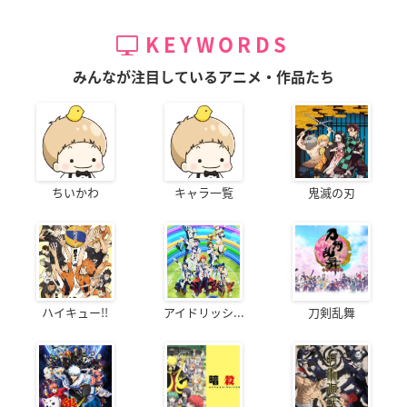
KEYWORDS
みんなが注目しているアニメ・作品たち
ちいかわ
キャラ一覧
鬼滅の刃
ハイキュー!!
アイドリッシ...
刀剣乱舞