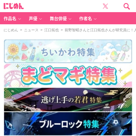
に
じ
め
ん
作品名
声優
舞台俳優
作者名
にじめん
>
ニュース
>
江口拓也
> 前野智昭さんと江口拓也さんが研究員に！