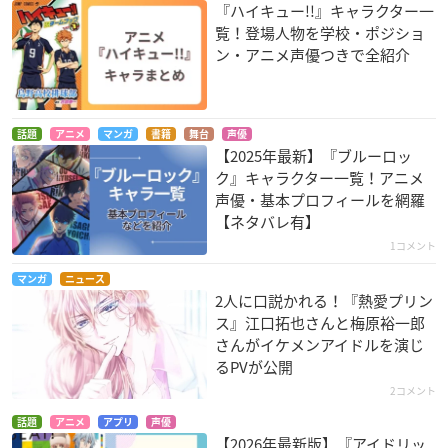
『ハイキュー!!』キャラクター一
覧！登場人物を学校・ポジショ
ン・アニメ声優つきで全紹介
話題
アニメ
マンガ
書籍
舞台
声優
【2025年最新】『ブルーロッ
ク』キャラクター一覧！アニメ
声優・基本プロフィールを網羅
【ネタバレ有】
1コメント
マンガ
ニュース
2人に口説かれる！『熱愛プリン
ス』江口拓也さんと梅原裕一郎
さんがイケメンアイドルを演じ
るPVが公開
2コメント
話題
アニメ
アプリ
声優
【2026年最新版】『アイドリッ