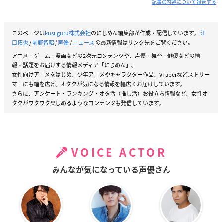
記事の内容について報告する
このページは
kusuguru株式会社
のにじめん編集部が作成・配信しています。
江
口拓也
/
前野智昭
/
声優
/
ニュース
の最新情報はリンク先をご覧ください。
アニメ・ゲーム・漫画などの2次元コンテンツや、声優・舞台・俳優などの情
報・話題をお届けする情報メディア「にじめん」。
女性向けアニメをはじめ、少年アニメやキャラクター作品、VTuberなどストリー
マーにも幅を広げ、オタクが気になる情報を幅広くお届けしています。
さらに、アンケート・ランキング・オタ活（推し活）お役立ち情報など、女性オ
タクがワクワク楽しめるようなコンテンツも発信しています。
VOICE ACTOR
みんなが気になっている声優さん