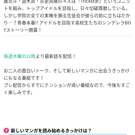
鷹北斗・遊木真・衣更真緒の４人は『Trickstar』というユニッ
トを組み、トップアイドルを目指し、日々切磋琢磨している。
しかし学院の全ての実権を握る生徒会が彼らの前に立ちはだか
り…？青春本番!! アイドルを目指す高校生たちのシンデレラBO
Yストーリー開幕！
毎週木曜の21時
より最新話を配信！
お二人の面白いトーク、そして新しいマンガに出会うきっかけ
にもなる番組です！
プレ配信からすでにテンションが高い番組なので、今後もすご
く楽しみです。
新しいマンガを読み始めるきっかけは？