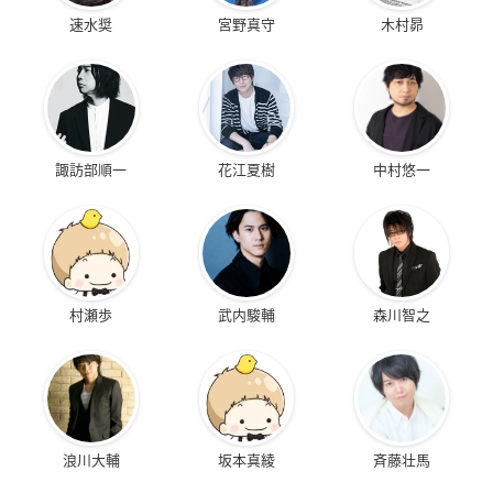
速水奨
宮野真守
木村昴
諏訪部順一
花江夏樹
中村悠一
村瀬歩
武内駿輔
森川智之
浪川大輔
坂本真綾
斉藤壮馬