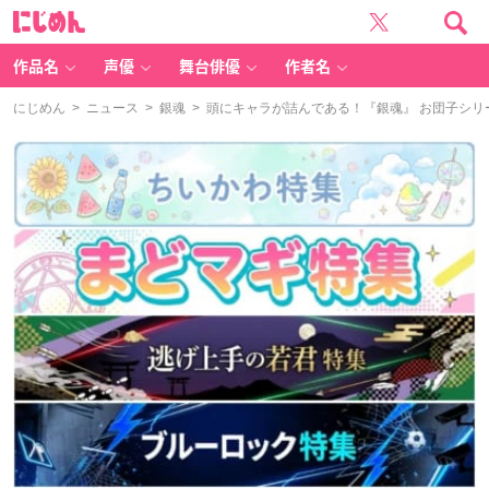
に
じ
め
ん
作品名
声優
舞台俳優
作者名
にじめん
>
ニュース
>
銀魂
> 頭にキャラが詰んである！『銀魂』 お団子シリ