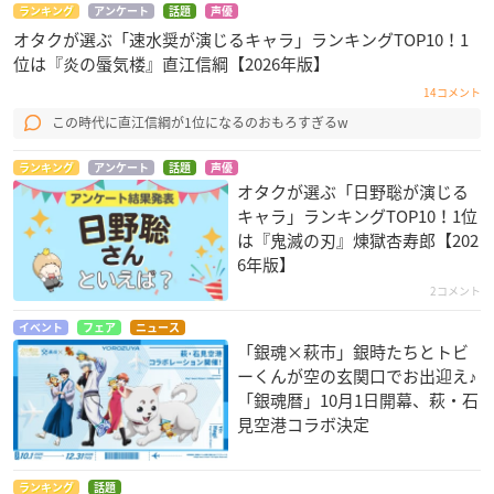
ランキング
アンケート
話題
声優
オタクが選ぶ「速水奨が演じるキャラ」ランキングTOP10！1
位は『炎の蜃気楼』直江信綱【2026年版】
14コメント
この時代に直江信綱が1位になるのおもろすぎるw
ランキング
アンケート
話題
声優
オタクが選ぶ「日野聡が演じる
キャラ」ランキングTOP10！1位
は『鬼滅の刃』煉󠄁獄杏寿郎【202
6年版】
2コメント
イベント
フェア
ニュース
「銀魂×萩市」銀時たちとトビ
ーくんが空の玄関口でお出迎え♪
「銀魂暦」10月1日開幕、萩・石
見空港コラボ決定
ランキング
話題