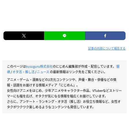
記事の内容について報告する
このページは
kusuguru株式会社
のにじめん編集部が作成・配信しています。
銀
魂
/
オタ活・推し活
/
ニュース
の最新情報はリンク先をご覧ください。
アニメ・ゲーム・漫画などの2次元コンテンツや、声優・舞台・俳優などの情
報・話題をお届けする情報メディア「にじめん」。
女性向けアニメをはじめ、少年アニメやキャラクター作品、VTuberなどストリー
マーにも幅を広げ、オタクが気になる情報を幅広くお届けしています。
さらに、アンケート・ランキング・オタ活（推し活）お役立ち情報など、女性オ
タクがワクワク楽しめるようなコンテンツも発信しています。