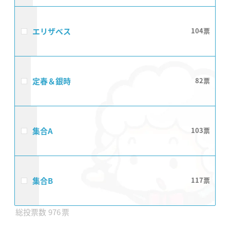
エリザベス
104
定春＆銀時
82
集合A
103
集合B
117
976