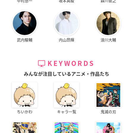
中村悠一
坂本真綾
森川智之
武内駿輔
内山昂輝
浪川大輔
KEYWORDS
みんなが注目しているアニメ・作品たち
ちいかわ
キャラ一覧
鬼滅の刃