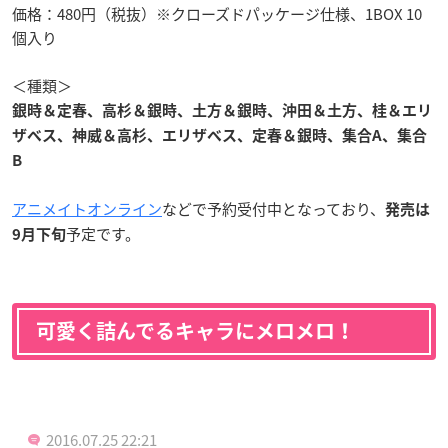
価格：480円（税抜）※クローズドパッケージ仕様、1BOX 10
個入り
＜種類＞
銀時＆定春、高杉＆銀時、土方＆銀時、沖田＆土方、桂＆エリ
ザベス、神威＆高杉、エリザベス、定春＆銀時、集合A、集合
B
アニメイトオンライン
などで予約受付中となっており、
発売は
予定です。
9月下旬
可愛く詰んでるキャラにメロメロ！
2016.07.25 22:21