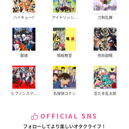
ハイキュー!!
アイドリッシ...
刀剣乱舞
銀魂
暗殺教室
呪術廻戦
ヒプノシスマ...
名探偵コナン
忍たま乱太郎
OFFICIAL SNS
フォローしてより楽しいオタクライフ！