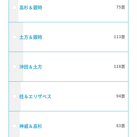
高杉＆銀時
75
土方＆銀時
113
沖田＆土方
118
桂＆エリザベス
94
神威＆高杉
83