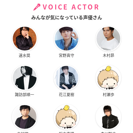
VOICE ACTOR
みんなが気になっている声優さん
速水奨
宮野真守
木村昴
諏訪部順一
花江夏樹
村瀬歩