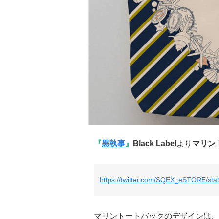
『
黒執事
』
Black Label
より
マリン
https://twitter.com/SQEX_eSTORE/st
マリントートバックのデザインは、