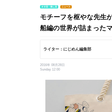
オタ活・推し活
ニュース
モチーフを枢やな先生
船編の世界が詰まった
ライター：にじめん編集部
2016年 08月28日
Sunday 12:00