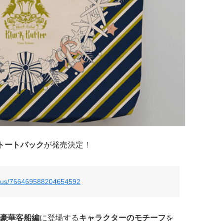
トートバック
が発売決定！
atus/766469588204654592
豪華客船編
に登場する
キャラクターのモチーフ
を