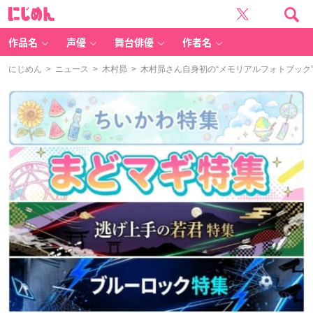
に
じ
め
ん
作品名
声優
舞台俳優
作者名
にじめん
>
ニュース
>
木村昴
> 木村昴さん自身初の“メモリアルフォトブック