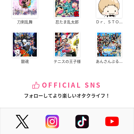
刀剣乱舞
忍たま乱太郎
Ｄｒ．ＳＴＯ...
銀魂
テニスの王子様
あんさんぶる...
OFFICIAL SNS
フォローしてより楽しいオタクライフ！