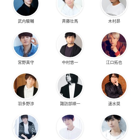
武内駿輔
斉藤壮馬
木村昴
宮野真守
中村悠一
江口拓也
羽多野渉
諏訪部順一
速水奨