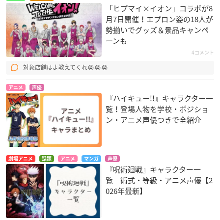
「ヒプマイ×イオン」コラボが8
月7日開催！エプロン姿の18人が
勢揃いでグッズ＆景品キャンペ
ーンも
4コメント
対象店舗はよ教えてくれ😭😭😭
アニメ
声優
『ハイキュー!!』キャラクター一
覧！登場人物を学校・ポジショ
ン・アニメ声優つきで全紹介
劇場アニメ
話題
アニメ
マンガ
声優
『呪術廻戦』キャラクター一
覧 術式・等級・アニメ声優【2
026年最新】