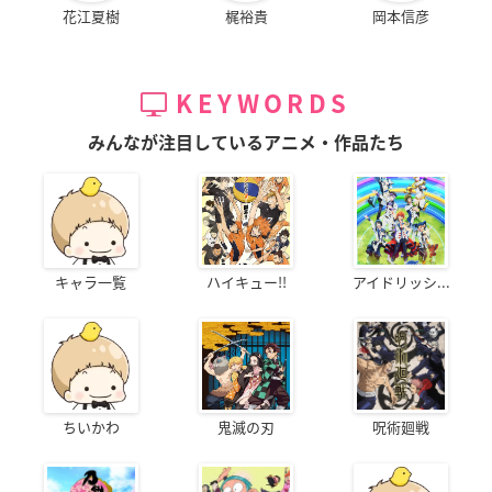
花江夏樹
梶裕貴
岡本信彦
KEYWORDS
みんなが注目しているアニメ・作品たち
キャラ一覧
ハイキュー!!
アイドリッシ...
ちいかわ
鬼滅の刃
呪術廻戦