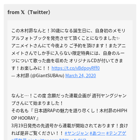
この木村昴なんと！30歳になる誕生日に、自身初のメモリ
アルフォトブックを発売させて頂くことになりました✨
アニメイトさんにて今夜より ご予約を頂けます！またアニ
メイトさんでしか手に入らない限定特典には、自身のルー
ツについて歌った曲を収めた オリジナルCDが付いてきま
す！お楽しみに！！
https://t.co/vBdpoyRff0
— 木村昴 (@GiantSUBAru)
March 24, 2020
なんと…！この度 念願だった連載企画が 週刊ヤングジャン
プさんにて始まりました！
その名も『 日本語RAPの魅力を語り尽くし！木村昴のHIPH
OP HOORAY 』
3月19日発売の先週号から連載が開始されております！良け
れば是非ご覧ください！！
#ヤンジャン
#あつー
#テンアゲ