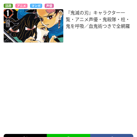
話題
アニメ
マンガ
声優
『鬼滅の刃』キャラクター一
覧・アニメ声優・鬼殺隊・柱・
鬼を呼吸／血鬼術つきで全網羅