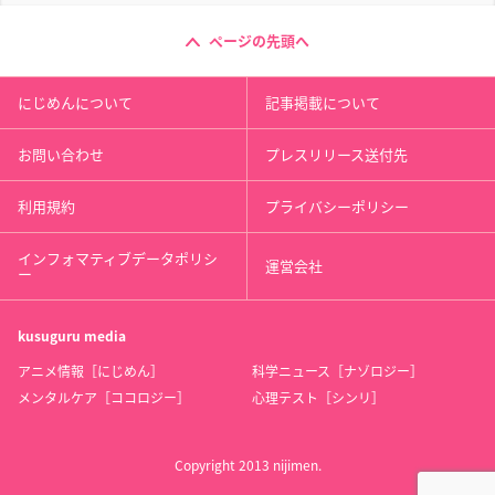
ページの先頭へ
にじめんについて
記事掲載について
お問い合わせ
プレスリリース送付先
利用規約
プライバシーポリシー
インフォマティブデータポリシ
運営会社
ー
kusuguru
media
アニメ情報［にじめん］
科学ニュース［ナゾロジー］
メンタルケア［ココロジー］
心理テスト［シンリ］
Copyright 2013 nijimen.