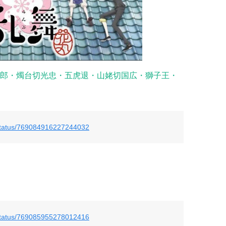
郎・燭台切光忠・五虎退・山姥切国広・獅子王・
/status/769084916227244032
/status/769085955278012416