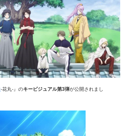
舞
-花丸-』の
キービジュアル第3弾
が公開されまし