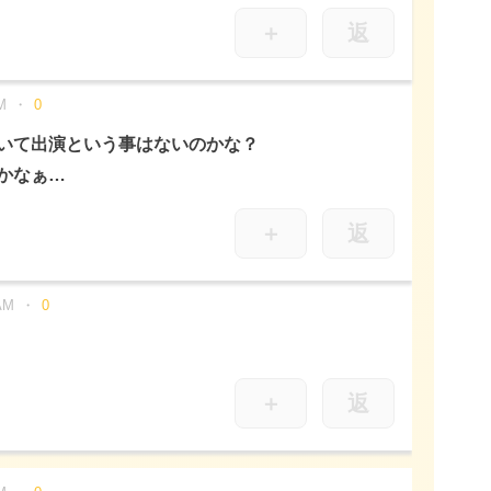
＋
返
M
0
いて出演という事はないのかな？
かなぁ…
＋
返
AM
0
＋
返