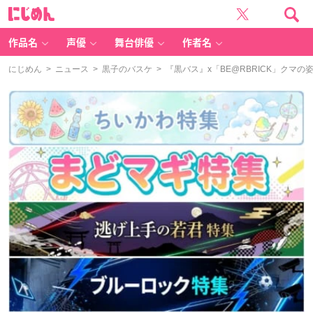
に
じ
め
ん
作品名
声優
舞台俳優
作者名
にじめん
>
ニュース
>
黒子のバスケ
> 『黒バス』x「BE@RBRICK」クマ