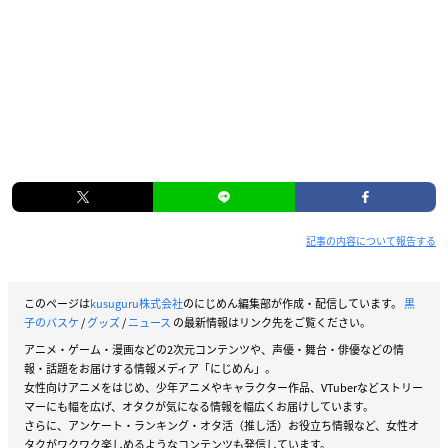
記事の内容について報告する
このページは
kusuguru株式会社
のにじめん編集部が作成・配信しています。
黒
子のバスケ
/
グッズ
/
ニュース
の最新情報はリンク先をご覧ください。
アニメ・ゲーム・漫画などの2次元コンテンツや、声優・舞台・俳優などの情
報・話題をお届けする情報メディア「にじめん」。
女性向けアニメをはじめ、少年アニメやキャラクター作品、VTuberなどストリー
マーにも幅を広げ、オタクが気になる情報を幅広くお届けしています。
さらに、アンケート・ランキング・オタ活（推し活）お役立ち情報など、女性オ
タクがワクワク楽しめるようなコンテンツも発信しています。