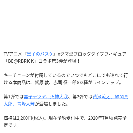
TVアニメ『
黒子のバスケ
』xクマ型ブロックタイプフィギュア
「BE@RBRICK」コラボ第3弾が登場！
キーチェーンが付属しているのでいつでもどこにでも連れて行
ける本商品は、紫原 敦、赤司 征十郎の2種がラインナップ。
第1弾では
黒子テツヤ、
火神大我
、第2弾では
黄瀬涼太、緑間真
太郎、青峰大輝
が登場しました。
価格は2,200円(税込)。現在予約受付中で、2020年7月頃発売予
定です。