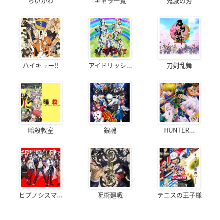
ちいかわ
キャラ一覧
鬼滅の刃
ハイキュー!!
アイドリッシ...
刀剣乱舞
暗殺教室
銀魂
HUNTER...
ヒプノシスマ...
呪術廻戦
テニスの王子様