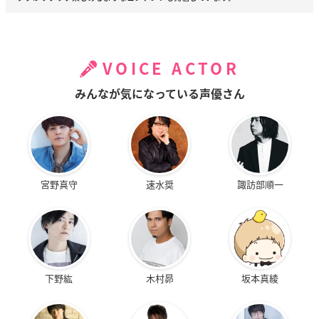
VOICE ACTOR
みんなが気になっている声優さん
宮野真守
速水奨
諏訪部順一
下野紘
木村昴
坂本真綾