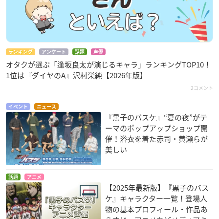
ランキング
アンケート
話題
声優
オタクが選ぶ「逢坂良太が演じるキャラ」ランキングTOP10！
1位は『ダイヤのA』沢村栄純【2026年版】
2コメント
イベント
ニュース
『黒子のバスケ』“夏の夜”がテ
ーマのポップアップショップ開
催！浴衣を着た赤司・黄瀬らが
美しい
話題
アニメ
【2025年最新版】『黒子のバス
ケ』キャラクター一覧！登場人
物の基本プロフィール・作品あ