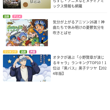
らすじ・アニメなどメディアミ
ックス情報も網羅
話題
アニメ
気分が上がるアニソン26選！神
曲たちで休み明けの憂鬱気分を
吹きとばせ
ランキング
話題
声優
オタクが選ぶ「小野賢章が演じ
るキャラ」ランキングTOP10！1
位は『黒バス』黒子テツヤ【202
4年版】