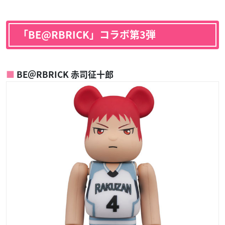
「BE@RBRICK」コラボ第3弾
BE＠RBRICK 赤司征十郎