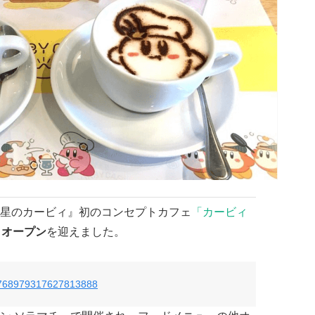
星のカービィ』初のコンセプトカフェ
「カービィ
りオープン
を迎えました。
us/768979317627813888