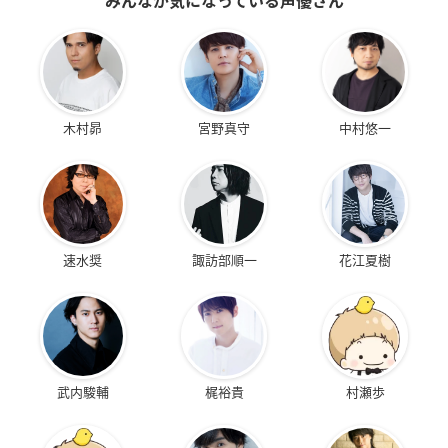
みんなが気になっている声優さん
木村昴
宮野真守
中村悠一
速水奨
諏訪部順一
花江夏樹
武内駿輔
梶裕貴
村瀬歩