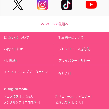
ページの先頭へ
にじめんについて
記事掲載について
お問い合わせ
プレスリリース送付先
利用規約
プライバシーポリシー
インフォマティブデータポリシ
運営会社
ー
kusuguru
media
アニメ情報［にじめん］
科学ニュース［ナゾロジー］
メンタルケア［ココロジー］
心理テスト［シンリ］