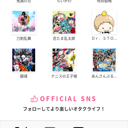
鬼滅の刃
ちいかわ
呪術廻戦
刀剣乱舞
忍たま乱太郎
Ｄｒ．ＳＴＯ...
銀魂
テニスの王子様
あんさんぶる...
OFFICIAL SNS
フォローしてより楽しいオタクライフ！