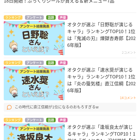
18日開始！ぷっくりシールが貰える＆新メニュー7品
ランキング
アンケート
話題
声優
オタクが選ぶ「日野聡が演じる
キャラ」ランキングTOP10！1位
は『鬼滅の刃』煉󠄁獄杏寿郎【202
6年版】
2コメント
ランキング
アンケート
話題
声優
オタクが選ぶ「速水奨が演じる
キャラ」ランキングTOP10！1位
は『炎の蜃気楼』直江信綱【202
6年版】
14コメント
この時代に直江信綱が1位になるのおもろすぎるw
ランキング
アンケート
話題
声優
オタクが選ぶ「逢坂良太が演じ
るキャラ」ランキングTOP10！1