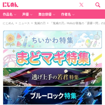
に
じ
め
ん
作品名
声優
舞台俳優
作者名
にじめん
>
ニュース
>
鬼滅の刃
> 『鬼滅の刃』Huluが善逸の「霹靂一閃」