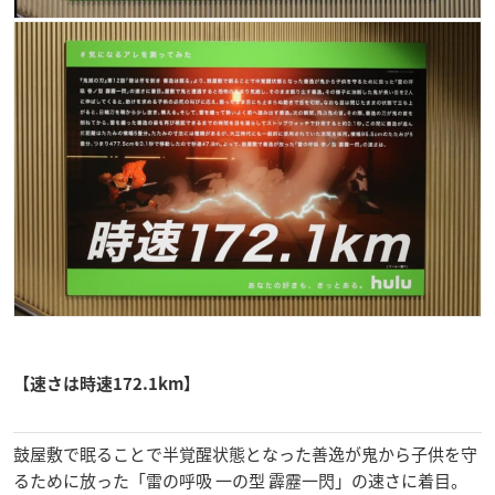
【速さは時速172.1km】
鼓屋敷で眠ることで半覚醒状態となった善逸が鬼から子供を守
るために放った「雷の呼吸 一の型 霹靂一閃」の速さに着目。