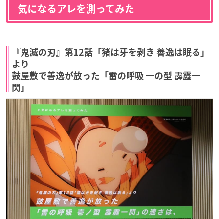
気になるアレを測ってみた
『鬼滅の刃』第12話「猪は牙を剥き 善逸は眠る」
より
鼓屋敷で善逸が放った「雷の呼吸 一の型 霹靂一
閃」