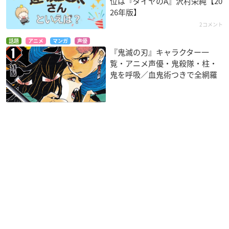
位は『ダイヤのA』沢村栄純【20
26年版】
2コメント
話題
アニメ
マンガ
声優
『鬼滅の刃』キャラクター一
覧・アニメ声優・鬼殺隊・柱・
鬼を呼吸／血鬼術つきで全網羅