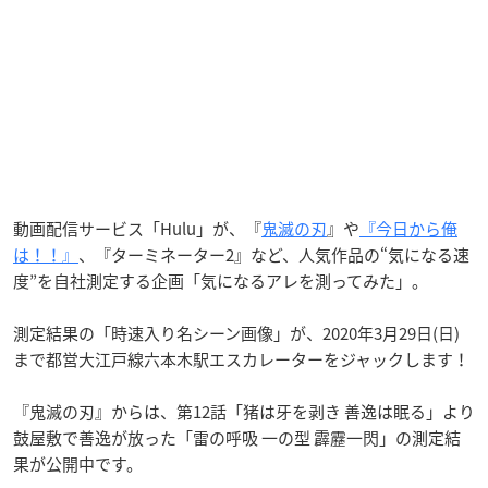
動画配信サービス「Hulu」が、『
鬼滅の刃
』や
『今日から俺
は！！』
、『ターミネーター2』など、人気作品の“気になる速
度”を自社測定する企画「気になるアレを測ってみた」。
測定結果の「時速入り名シーン画像」が、2020年3月29日(日)
まで都営大江戸線六本木駅エスカレーターをジャックします！
『鬼滅の刃』からは、第12話「猪は牙を剥き 善逸は眠る」より
鼓屋敷で善逸が放った「雷の呼吸 一の型 霹靂一閃」の測定結
果が公開中です。