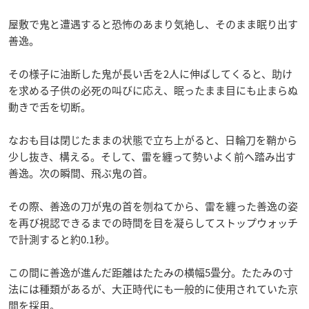
屋敷で鬼と遭遇すると恐怖のあまり気絶し、そのまま眠り出す
善逸。
その様子に油断した鬼が長い舌を2人に伸ばしてくると、助け
を求める子供の必死の叫びに応え、眠ったまま目にも止まらぬ
動きで舌を切断。
なおも目は閉じたままの状態で立ち上がると、日輪刀を鞘から
少し抜き、構える。そして、雷を纏って勢いよく前へ踏み出す
善逸。次の瞬間、飛ぶ鬼の首。
その際、善逸の刀が鬼の首を刎ねてから、雷を纏った善逸の姿
を再び視認できるまでの時間を目を凝らしてストップウォッチ
で計測すると約0.1秒。
この間に善逸が進んだ距離はたたみの横幅5畳分。たたみの寸
法には種類があるが、大正時代にも一般的に使用されていた京
間を採用。