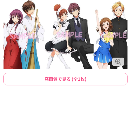
高画質で見る (全1枚)