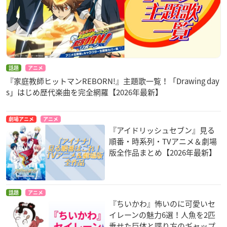
話題
アニメ
『家庭教師ヒットマンREBORN!』主題歌一覧！「Drawing day
s」はじめ歴代楽曲を完全網羅【2026年最新】
劇場アニメ
アニメ
『アイドリッシュセブン』見る
順番・時系列・TVアニメ＆劇場
版全作品まとめ【2026年最新】
話題
アニメ
『ちいかわ』怖いのに可愛いセ
イレーンの魅力6選！人魚を2匹
乗せた巨体と喋り方のギャップ