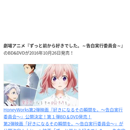
劇場アニメ『ずっと前から好きでした。～告白実行委員会～』
のBD&DVDが2016年10月26日発売！
HoneyWorks第2弾映画『好きになるその瞬間を。〜告白実行
委員会〜』公開決定！第１弾BD＆DVD発売！
第2弾映画「好きになるその瞬間を。〜告白実行委員会〜」が