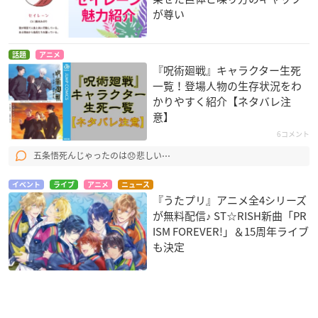
が尊い
話題
アニメ
『呪術廻戦』キャラクター生死
一覧！登場人物の生存状況をわ
かりやすく紹介【ネタバレ注
意】
6コメント
五条悟死んじゃったのは😞悲しい⋯
イベント
ライブ
アニメ
ニュース
『うたプリ』アニメ全4シリーズ
が無料配信♪ ST☆RISH新曲「PR
ISM FOREVER!」＆15周年ライブ
も決定