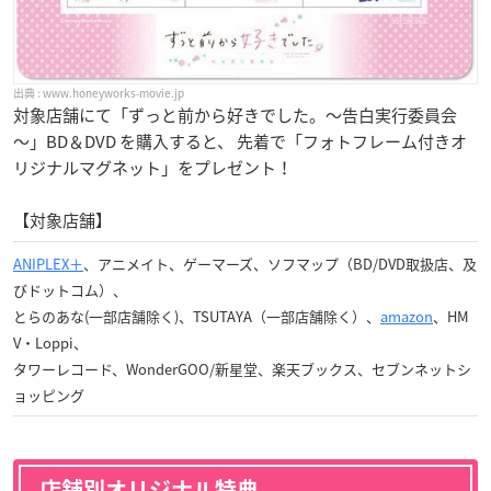
www.honeyworks-movie.jp
対象店舗にて「ずっと前から好きでした。～告白実行委員会
～」BD＆DVD を購入すると、 先着で「フォトフレーム付きオ
リジナルマグネット」をプレゼント！
【対象店舗】
ANIPLEX＋
、アニメイト、ゲーマーズ、ソフマップ（BD/DVD取扱店、及
びドットコム）、
とらのあな(一部店舗除く)、TSUTAYA（一部店舗除く）、
amazon
、HM
V・Loppi、
タワーレコード、WonderGOO/新星堂、楽天ブックス、セブンネットシ
ョッピング
店舗別オリジナル特典