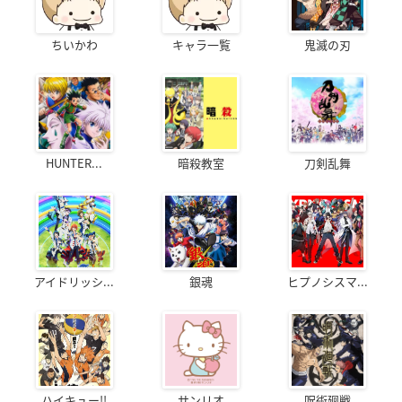
ちいかわ
キャラ一覧
鬼滅の刃
HUNTER...
暗殺教室
刀剣乱舞
アイドリッシ...
銀魂
ヒプノシスマ...
ハイキュー!!
サンリオ
呪術廻戦