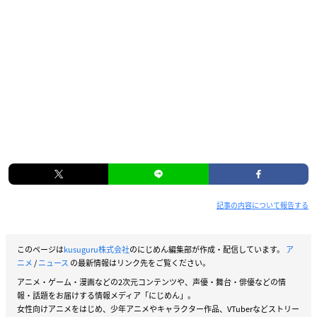
記事の内容について報告する
このページは
kusuguru株式会社
のにじめん編集部が作成・配信しています。
ア
ニメ
/
ニュース
の最新情報はリンク先をご覧ください。
アニメ・ゲーム・漫画などの2次元コンテンツや、声優・舞台・俳優などの情
報・話題をお届けする情報メディア「にじめん」。
女性向けアニメをはじめ、少年アニメやキャラクター作品、VTuberなどストリー