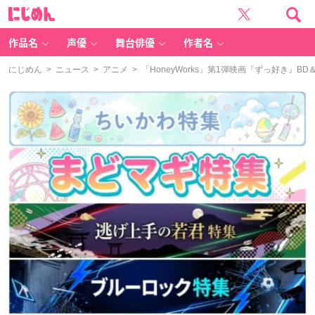
に
じ
め
ん
作品名
声優
舞台俳優
作者名
にじめん
>
ニュース
>
アニメ
> 「HoneyWorks」第1弾映画『ずっ好き』