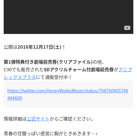
公開は
！
2016年12月17日(土)
の他、
第1弾特典付き劇場前売券(クリアファイル)
C90でも販売された
が
アニプ
SDアクリルチャーム付劇場前売券
レックスプラス
にて通販受付中！
https://twitter.com/HoneyWorksMovie/status/768760405749
444609
情報詳細は
公式サイト
からご確認ください。
青春の甘酸っぱい感覚に胸がときめきます…♪