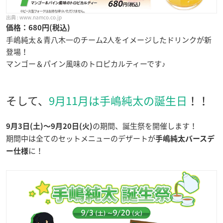
www.namco.co.jp
価格：680円(税込)
手嶋純太＆青八木一のチーム2人をイメージしたドリンクが新
登場！
マンゴー＆パイン風味のトロピカルティーです♪
そして、
9月11月は手嶋純太の誕生日
！！
の期間、誕生祭を開催します！
9月3日(土)〜9月20日(火)
期間中は全てのセットメニューのデザートが
手嶋純太バースデ
に！
ー仕様