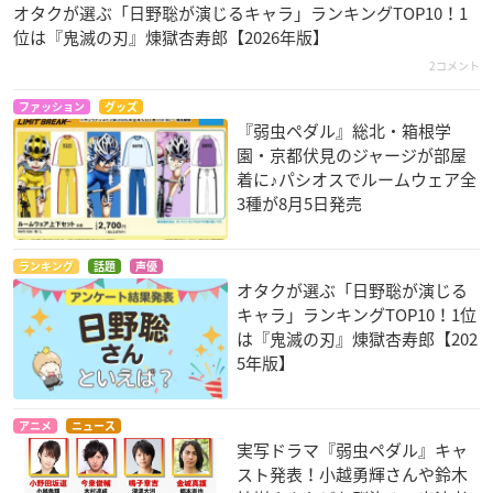
オタクが選ぶ「日野聡が演じるキャラ」ランキングTOP10！1
位は『鬼滅の刃』煉󠄁獄杏寿郎【2026年版】
2コメント
ファッション
グッズ
『弱虫ペダル』総北・箱根学
園・京都伏見のジャージが部屋
着に♪パシオスでルームウェア全
3種が8月5日発売
ランキング
話題
声優
オタクが選ぶ「日野聡が演じる
キャラ」ランキングTOP10！1位
は『鬼滅の刃』煉󠄁獄杏寿郎【202
5年版】
アニメ
ニュース
実写ドラマ『弱虫ペダル』キャ
スト発表！小越勇輝さんや鈴木