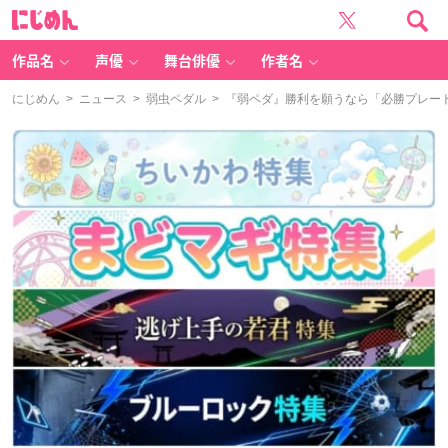
に
じ
め
ん
作品名
声優
舞台俳優
作者名
にじめん
>
ニュース
>
弱虫ペダル
> 『弱ペダ』勝利を願うなら「必勝プレー