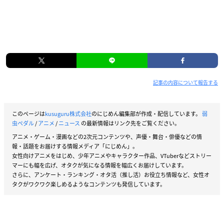
記事の内容について報告する
このページは
kusuguru株式会社
のにじめん編集部が作成・配信しています。
弱
虫ペダル
/
アニメ
/
ニュース
の最新情報はリンク先をご覧ください。
アニメ・ゲーム・漫画などの2次元コンテンツや、声優・舞台・俳優などの情
報・話題をお届けする情報メディア「にじめん」。
女性向けアニメをはじめ、少年アニメやキャラクター作品、VTuberなどストリー
マーにも幅を広げ、オタクが気になる情報を幅広くお届けしています。
さらに、アンケート・ランキング・オタ活（推し活）お役立ち情報など、女性オ
タクがワクワク楽しめるようなコンテンツも発信しています。