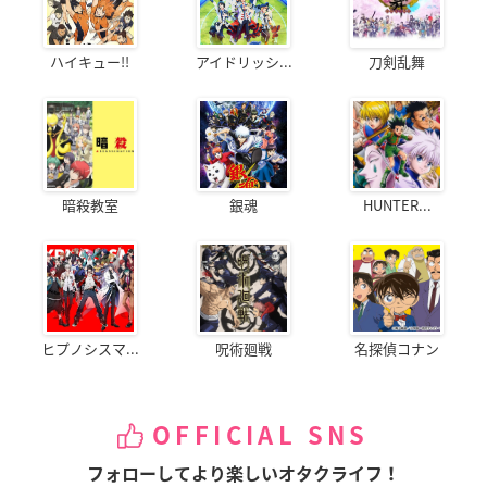
ハイキュー!!
アイドリッシ...
刀剣乱舞
暗殺教室
銀魂
HUNTER...
ヒプノシスマ...
呪術廻戦
名探偵コナン
OFFICIAL SNS
フォローしてより楽しいオタクライフ！