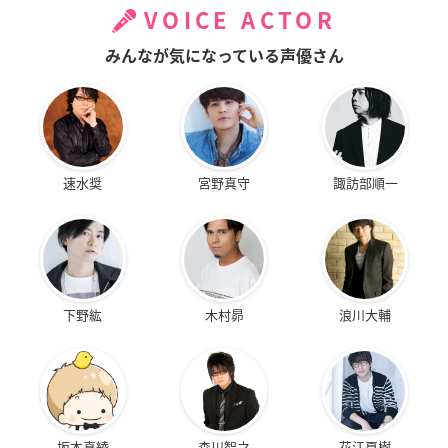
VOICE ACTOR
みんなが気になっている声優さん
速水奨
宮野真守
諏訪部順一
下野紘
木村昴
浪川大輔
坂本真綾
森川智之
花江夏樹