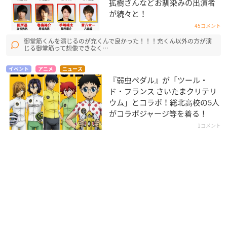
拡樹さんなどお馴染みの出演者
が続々と！
45コメント
御堂筋くんを演じるのが充くんで良かった！！！充くん以外の方が演
じる御堂筋って想像できなく…
イベント
アニメ
ニュース
『弱虫ペダル』が「ツール・
ド・フランス さいたまクリテリ
ウム」とコラボ！総北高校の5人
がコラボジャージ等を着る！
1コメント