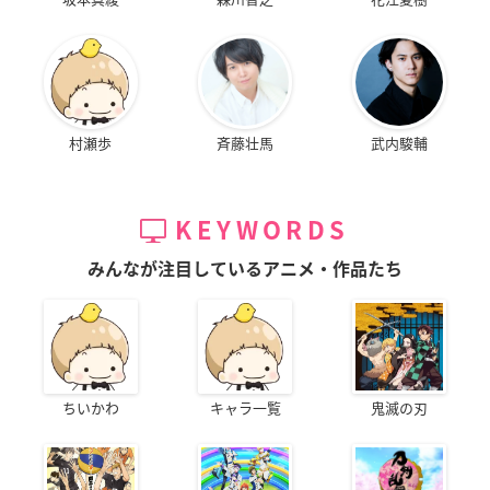
村瀬歩
斉藤壮馬
武内駿輔
KEYWORDS
みんなが注目しているアニメ・作品たち
ちいかわ
キャラ一覧
鬼滅の刃