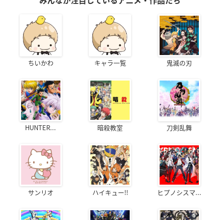
みんなが注目しているアニメ・作品たち
ちいかわ
キャラ一覧
鬼滅の刃
HUNTER...
暗殺教室
刀剣乱舞
サンリオ
ハイキュー!!
ヒプノシスマ...