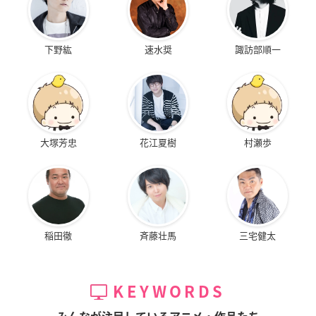
下野紘
速水奨
諏訪部順一
大塚芳忠
花江夏樹
村瀬歩
稲田徹
斉藤壮馬
三宅健太
KEYWORDS