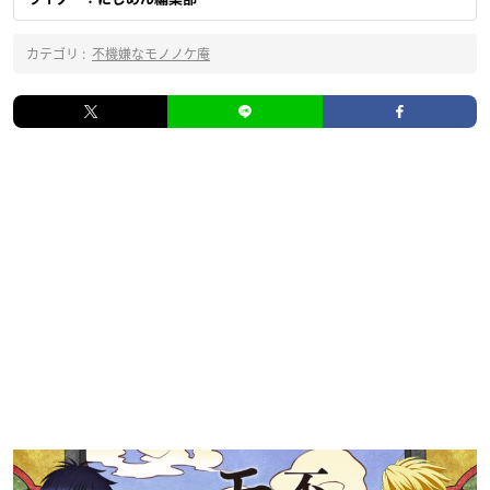
カテゴリ :
不機嫌なモノノケ庵