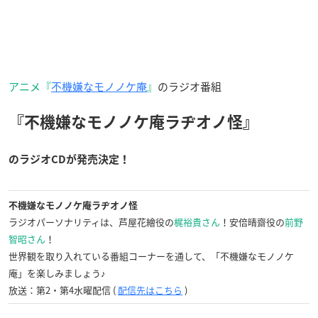
アニメ『
不機嫌なモノノケ庵
』
のラジオ番組
『不機嫌なモノノケ庵ラヂオノ怪』
のラジオCDが発売決定！
不機嫌なモノノケ庵ラヂオノ怪
ラジオ
パーソナリティは、芦屋花繪役の
梶裕貴さん
！安倍晴齋役の
前野
智昭さん
！
世界観を取り入れている番組コーナーを通して、「不機嫌なモノノケ
庵」を楽しみましょう♪
放送：第2・第4水曜配信 (
配信先はこちら
)