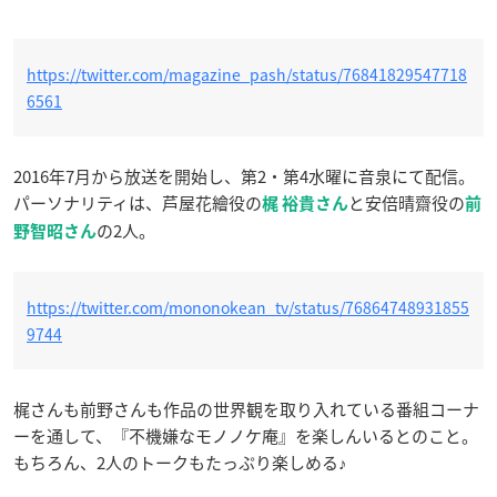
https://twitter.com/magazine_pash/status/76841829547718
6561
2016年7月から放送を開始し、第2・第4水曜に音泉にて配信。
パーソナリティは、芦屋花繪役の
と安倍晴齋役の
梶 裕貴さん
前
の2人。
野智昭さん
https://twitter.com/mononokean_tv/status/76864748931855
9744
梶さんも前野さんも作品の世界観を取り入れている番組コーナ
ーを通して、『不機嫌なモノノケ庵』を楽しんいるとのこと。
もちろん、2人のトークもたっぷり楽しめる♪