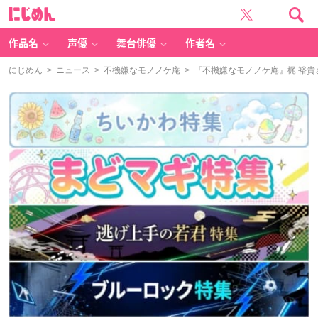
に
じ
め
ん
作品名
声優
舞台俳優
作者名
にじめん
>
ニュース
>
不機嫌なモノノケ庵
> 『不機嫌なモノノケ庵』梶 裕