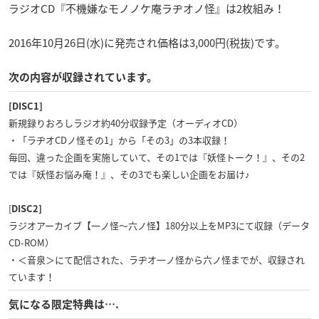
ラジオCD『不機嫌なモノノケ庵ラヂオノ怪』は2枚組み！
2016年10月26日(水)に発売され価格は3,000円(税抜)です。
次の内容が収録されています。
[DISC1]
新規録りおろしラジオ約40分収録予定（オーディオCD）
・「ラヂオCDノ怪その1」から「その3」の3本収録！
毎回、違った企画を実施していて、その1では『妖怪トーク！』、その2
では『妖怪お悩み庵！』、その3でも楽しい企画をお届け♪
[
DISC2]
ラジオアーカイブ【一ノ怪～六ノ怪】180分以上をMP3にて収録（データ
CD-ROM）
・＜音泉＞にて配信された、ラヂオ一ノ怪から六ノ怪までが、収録され
ています！
気になる限定特典は….