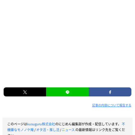
記事の内容について報告する
このページは
kusuguru株式会社
のにじめん編集部が作成・配信しています。
不
機嫌なモノノケ庵
/
オタ活・推し活
/
ニュース
の最新情報はリンク先をご覧くだ