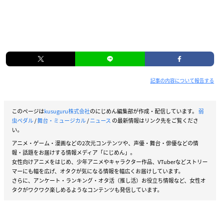
記事の内容について報告する
このページは
kusuguru株式会社
のにじめん編集部が作成・配信しています。
弱
虫ペダル
/
舞台・ミュージカル
/
ニュース
の最新情報はリンク先をご覧くださ
い。
アニメ・ゲーム・漫画などの2次元コンテンツや、声優・舞台・俳優などの情
報・話題をお届けする情報メディア「にじめん」。
女性向けアニメをはじめ、少年アニメやキャラクター作品、VTuberなどストリー
マーにも幅を広げ、オタクが気になる情報を幅広くお届けしています。
さらに、アンケート・ランキング・オタ活（推し活）お役立ち情報など、女性オ
タクがワクワク楽しめるようなコンテンツも発信しています。