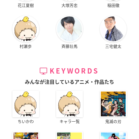
花江夏樹
大塚芳忠
稲田徹
村瀬歩
斉藤壮馬
三宅健太
KEYWORDS
みんなが注目しているアニメ・作品たち
ちいかわ
キャラ一覧
鬼滅の刃