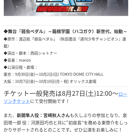
◆舞台『弱虫ペダル』～箱根学園（ハコガク）新世代、始動～
◆原作：渡辺航「弱虫ペダル」（秋田書店『週刊少年チャンピオン』連
載）
◆演出・脚本：西田シャトナー
◆音楽：manzo
◆公演日程・劇場：
東京：9月30日(金)～10月2日(日) TOKYO DOME CITY HALL
大阪：10月7日(金)～10月10日(月・祝) オリックス劇場
チケット一般発売は8月27日(土)12:00～
ロー
ソンチケット
にて受付開始です！
また、
も久しぶりの参加となり、泉
新開隼人役：
宮崎秋人さん
田塔一郎 役：河原田巧也と共に“初座長”を務める東啓介をしっ
かりサポートされるとのことです。ぜひ公演をお楽しみに！