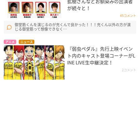
拡樹さんなどお馴染みの出演者
が続々と！
45コメント
御堂筋くんを演じるのが充くんで良かった！！！充くん以外の方が演
じる御堂筋って想像できなく…
アニメ
ニュース
『弱虫ペダル』先行上映イベン
ト内のキャスト登場コーナーがL
INE LIVE生中継決定！
2コメント