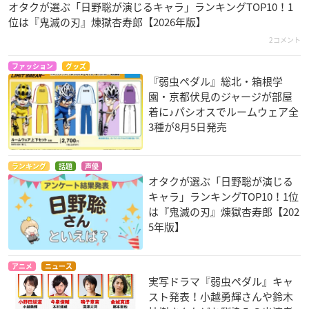
オタクが選ぶ「日野聡が演じるキャラ」ランキングTOP10！1
位は『鬼滅の刃』煉󠄁獄杏寿郎【2026年版】
2コメント
ファッション
グッズ
『弱虫ペダル』総北・箱根学
園・京都伏見のジャージが部屋
着に♪パシオスでルームウェア全
3種が8月5日発売
ランキング
話題
声優
オタクが選ぶ「日野聡が演じる
キャラ」ランキングTOP10！1位
は『鬼滅の刃』煉󠄁獄杏寿郎【202
5年版】
アニメ
ニュース
実写ドラマ『弱虫ペダル』キャ
スト発表！小越勇輝さんや鈴木