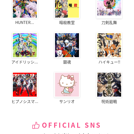
HUNTER...
暗殺教室
刀剣乱舞
アイドリッシ...
銀魂
ハイキュー!!
ヒプノシスマ...
サンリオ
呪術廻戦
OFFICIAL SNS