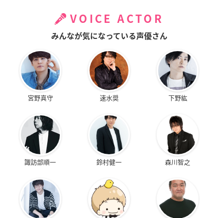
VOICE ACTOR
みんなが気になっている声優さん
宮野真守
速水奨
下野紘
諏訪部順一
鈴村健一
森川智之