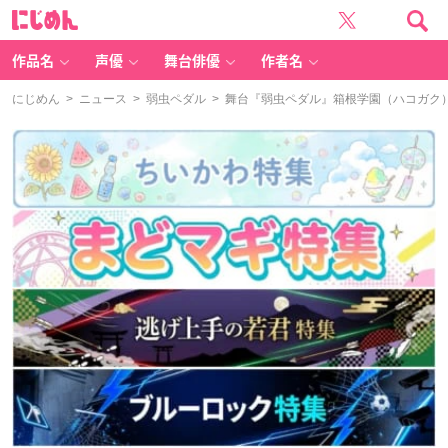
に
じ
め
ん
作品名
声優
舞台俳優
作者名
にじめん
>
ニュース
>
弱虫ペダル
> 舞台『弱虫ペダル』箱根学園（ハコガク