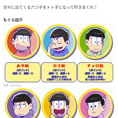
次々に出てくる六つ子をトト子になって叩きまくれ！
もぐら紹介
dcm-b.jp