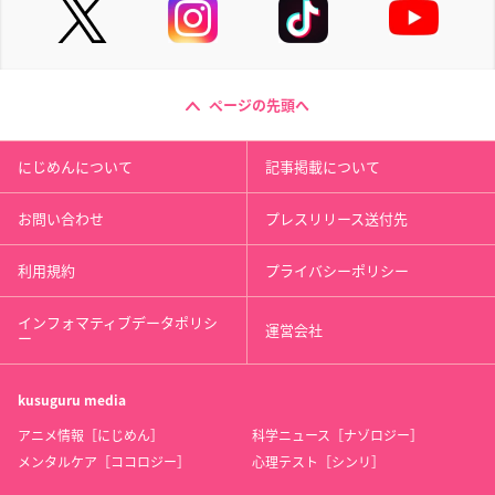
ページの先頭へ
にじめんについて
記事掲載について
お問い合わせ
プレスリリース送付先
利用規約
プライバシーポリシー
インフォマティブデータポリシ
運営会社
ー
kusuguru
media
アニメ情報［にじめん］
科学ニュース［ナゾロジー］
メンタルケア［ココロジー］
心理テスト［シンリ］