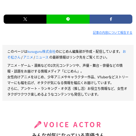
記事の内容について報告する
このページは
kusuguru株式会社
のにじめん編集部が作成・配信しています。
お
そ松さん
/
アニメ
/
ニュース
の最新情報はリンク先をご覧ください。
アニメ・ゲーム・漫画などの2次元コンテンツや、声優・舞台・俳優などの情
報・話題をお届けする情報メディア「にじめん」。
女性向けアニメをはじめ、少年アニメやキャラクター作品、VTuberなどストリー
マーにも幅を広げ、オタクが気になる情報を幅広くお届けしています。
さらに、アンケート・ランキング・オタ活（推し活）お役立ち情報など、女性オ
タクがワクワク楽しめるようなコンテンツも発信しています。
VOICE ACTOR
みんなが気になっている声優さん