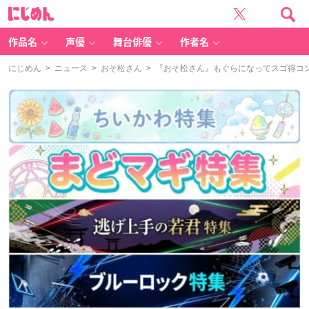
に
じ
め
ん
作品名
声優
舞台俳優
作者名
にじめん
>
ニュース
>
おそ松さん
> 『おそ松さん』もぐらになってスゴ得コ