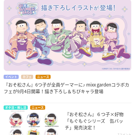
イベント
カフェ
ニュース
『おそ松さん』6つ子が全員ゲーマーに♪ mixx gardenコラボカ
フェが9月4日開幕！描き下ろし＆ちびキャラ登場
オタ活・推し活
ニュース
『おそ松さん』６つ子×好物
「もぐもぐシリーズ 缶バッ
チ」発売決定！
7コメント