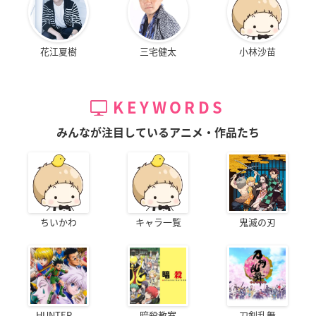
花江夏樹
三宅健太
小林沙苗
KEYWORDS
みんなが注目しているアニメ・作品たち
ちいかわ
キャラ一覧
鬼滅の刃
HUNTER...
暗殺教室
刀剣乱舞