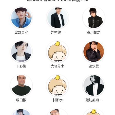
宮野真守
鈴村健一
森川智之
下野紘
大塚芳忠
速水奨
稲田徹
村瀬歩
諏訪部順一