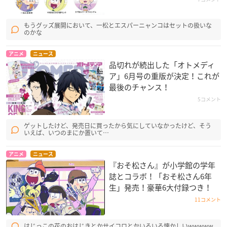
もうグッズ展開において、一松とエスパーニャンコはセットの扱いな
のかな
アニメ
ニュース
品切れが続出した「オトメディ
ア」6月号の重版が決定！これが
最後のチャンス！
5コメント
ゲットしたけど、発売日に買ったから気にしていなかったけど、そう
いえば、いつのまにか置いて…
アニメ
ニュース
『おそ松さん』が小学館の学年
誌とコラボ！「おそ松さん6年
生」発売！豪華6大付録つき！
11コメント
はじっこの花のおはじきとかサイコロとかいろいろ懐かしいwwwww