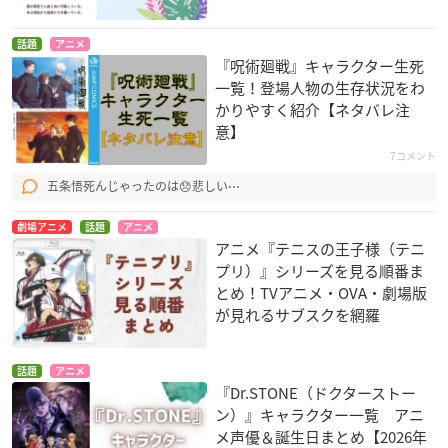
話題
アニメ
『呪術廻戦』キャラクター生死
一覧！登場人物の生存状況をわ
かりやすく紹介【ネタバレ注
意】
7コメント
五条悟死んじゃったのは😞悲しい⋯
劇場アニメ
話題
アニメ
アニメ『テニスの王子様（テニ
プリ）』シリーズを見る順番ま
とめ！TVアニメ・OVA・劇場版
が見れるサブスクを網羅
話題
アニメ
『Dr.STONE（ドクターストー
ン）』キャラクター一覧 アニ
メ声優＆誕生日まとめ【2026年