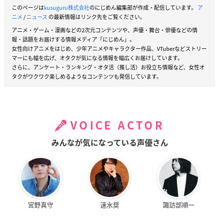
このページは
kusuguru株式会社
のにじめん編集部が作成・配信しています。
ア
ニメ
/
ニュース
の最新情報はリンク先をご覧ください。
アニメ・ゲーム・漫画などの2次元コンテンツや、声優・舞台・俳優などの情
報・話題をお届けする情報メディア「にじめん」。
女性向けアニメをはじめ、少年アニメやキャラクター作品、VTuberなどストリー
マーにも幅を広げ、オタクが気になる情報を幅広くお届けしています。
さらに、アンケート・ランキング・オタ活（推し活）お役立ち情報など、女性オ
タクがワクワク楽しめるようなコンテンツも発信しています。
VOICE ACTOR
みんなが気になっている声優さん
宮野真守
速水奨
諏訪部順一