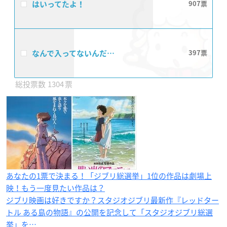
はいってたよ！
907
なんで入ってないんだ…
397
1304
あなたの1票で決まる！「ジブリ総選挙」1位の作品は劇場上
映！もう一度見たい作品は？
ジブリ映画は好きですか？スタジオジブリ最新作『レッドター
トル ある島の物語』の公開を記念して「スタジオジブリ総選
挙」を…