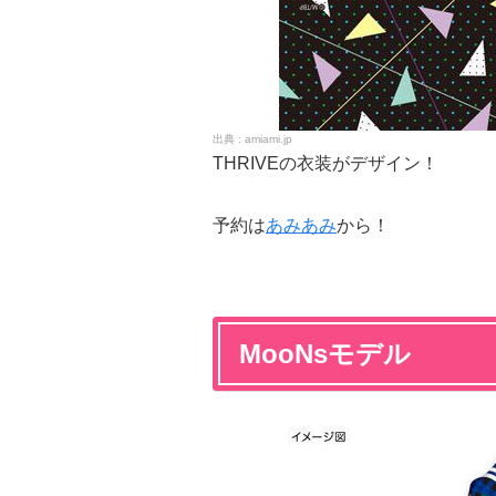
amiami.jp
THRIVEの衣装がデザイン！
予約は
あみあみ
から！
MooNsモデル