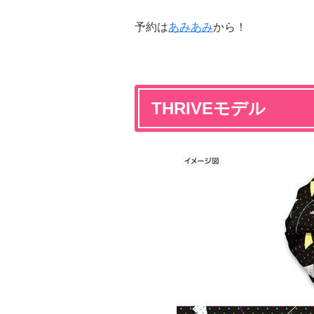
予約は
あみあみ
から！
THRIVEモデル