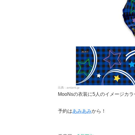
amiami.jp
MooNsの衣装に5人のイメージカ
予約は
あみあみ
から！