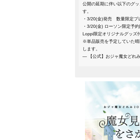
公開の延期に伴い以下のグッ
す。
・3/20(金)発売 数量限定
・3/20(金) ローソン限定
Loppi限定オリジナルグッ
※単品販売を予定していた晴
します。
— 【公式】おジャ魔女どれみ20周年