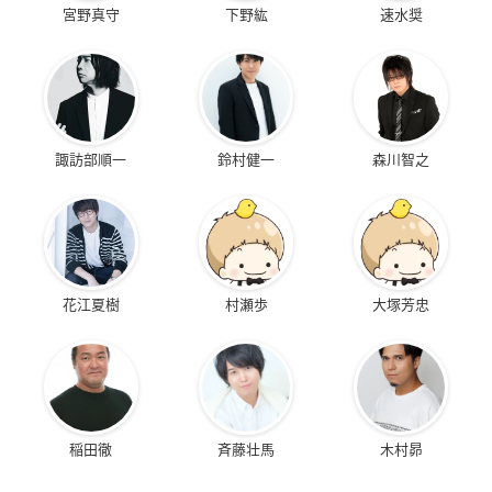
宮野真守
下野紘
速水奨
諏訪部順一
鈴村健一
森川智之
花江夏樹
村瀬歩
大塚芳忠
稲田徹
斉藤壮馬
木村昴