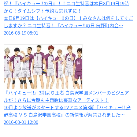
祝！『ハイキュー!!の日』！！ニコ生特番は本日8月19日19時
から！タイムシフト予約も忘れずに！
本日8月19日は【ハイキュー!!の日】！みなさんは何をしてすご
しますか？ ニコ生特番！『ハイキュー!!の日 烏野町内会…
2016-08-19 08:01
『ハイキュー!!』3期より王者 白鳥沢学園メンバーのビジュア
ルが！さらに今期も主題歌は豪華なアーティスト！
10月より放送がスタートするTVアニメ第3期『ハイキュー!! 烏
野高校 ＶＳ 白鳥沢学園高校』の新情報が解禁されました…
2016-08-01 12:00