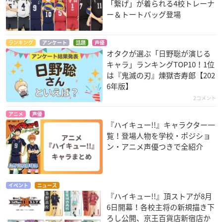
「繋げ」が着られる4校トレーナ
ー＆トートバッグ登場
ランキング
アンケート
話題
声優
オタクが選ぶ「日野聡が演じる
キャラ」ランキングTOP10！1位
は『鬼滅の刃』煉󠄁獄杏寿郎【202
6年版】
2コメント
アニメ
声優
『ハイキュー!!』キャラクター一
覧！登場人物を学校・ポジショ
ン・アニメ声優つきで全紹介
イベント
ニュース
『ハイキュー!!』頂ストアが8月
6日開幕！各校主将の新規描き下
ろし公開、京王百貨店新宿店か