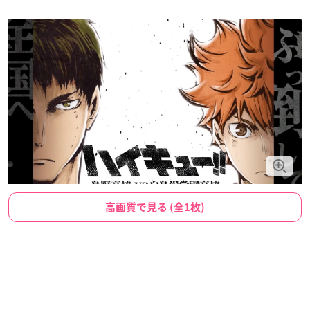
高画質で見る (全1枚)