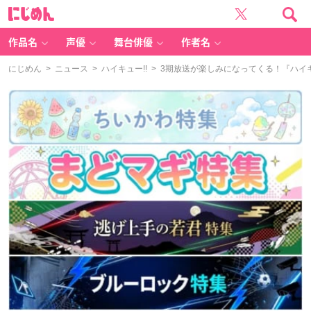
に
じ
め
ん
作品名
声優
舞台俳優
作者名
にじめん
>
ニュース
>
ハイキュー!!
> 3期放送が楽しみになってくる！『ハイキ