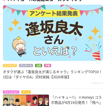
ランキング
アンケート
話題
声優
オタクが選ぶ「逢坂良太が演じるキャラ」ランキングTOP10！
1位は『ダイヤのA』沢村栄純【2026年版】
2コメント
ファッション
グッズ
『ハイキュー!!』×Honeys コラ
ボ商品が8月19日発売！「飛べ」