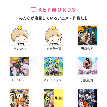
KEYWORDS
みんなが注目しているアニメ・作品たち
ちいかわ
キャラ一覧
鬼滅の刃
HUNTER...
アイドリッシ...
刀剣乱舞