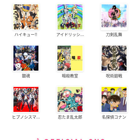
ハイキュー!!
アイドリッシ...
刀剣乱舞
銀魂
暗殺教室
呪術廻戦
ヒプノシスマ...
忍たま乱太郎
名探偵コナン