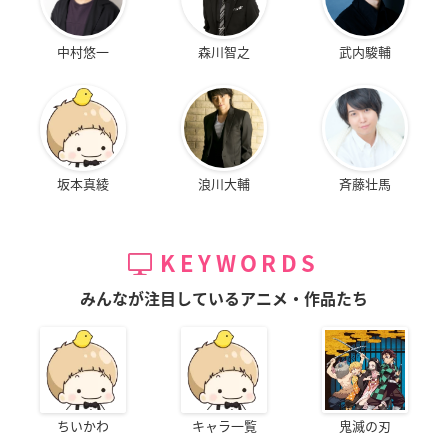
中村悠一
森川智之
武内駿輔
坂本真綾
浪川大輔
斉藤壮馬
KEYWORDS
みんなが注目しているアニメ・作品たち
ちいかわ
キャラ一覧
鬼滅の刃