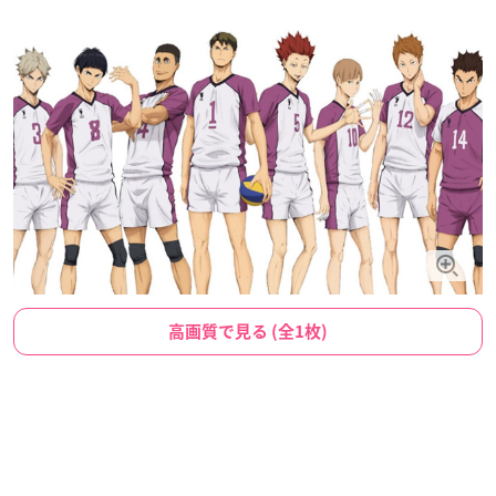
高画質で見る (全1枚)