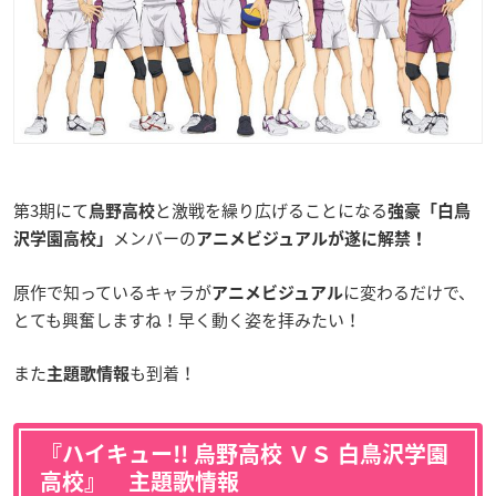
第3期にて
と激戦を繰り広げることになる
烏野高校
強豪「白鳥
メンバーの
沢学園高校」
ア
ニメビジュアルが遂に解禁！
原作で知っているキャラが
に変わるだけで、
アニメビジュアル
とても興奮しますね！早く動く姿を拝みたい！
また
も到着！
主題歌情報
『ハイキュー!! 烏野高校 ＶＳ 白鳥沢学園
高校』 主題歌情報