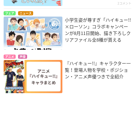
2コメント
フェア
ニュース
小学生姿が尊すぎ「ハイキュー!!
×ローソン」コラボキャンペー
ンが8月11日開始、描き下ろしク
リアファイル全8種が貰える
アニメ
声優
『ハイキュー!!』キャラクター一
覧！登場人物を学校・ポジショ
ン・アニメ声優つきで全紹介