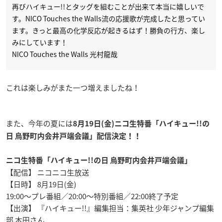
再びハイキュー!!とタッグを組むことが出来て本当に嬉しいで
す。NICO Touches the Walls流の応援歌が完成したと思ってい
ます。きっと最高の化学反応が起きるはず！勝負の行方、楽し
みにしています！
NICO Touches the Walls 光村龍哉
これは楽しみがまた一つ増えましたね！
また、今年の夏には
8月19日(金)ニコ生特番「ハイキュー!!の
日 烏野町内会井戸端会議」配信決定！！
ニコ生特番「ハイキュー!!の日 烏野町内会井戸端会議」
【配信】 ニコニコ生放送
【日時】 8月19日(金)
19:00～プレ番組／20:00～特別番組／22:00終了予定
【出演】 『ハイキュー!!』編集担当：集英社 少年ジャンプ編集
部 本田さん