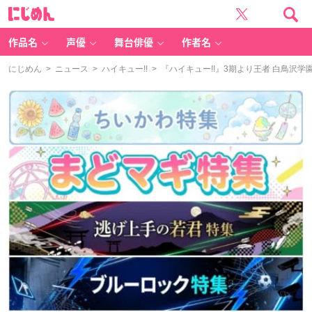
に
じ
め
ん
作品名
声優
舞台俳優
作者名
にじめん
>
ニュース
>
ハイキュー!!
> 『ハイキュー!!』3期より王者 白鳥