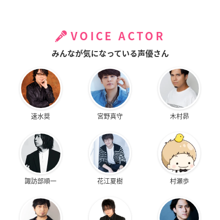
VOICE ACTOR
みんなが気になっている声優さん
速水奨
宮野真守
木村昴
諏訪部順一
花江夏樹
村瀬歩