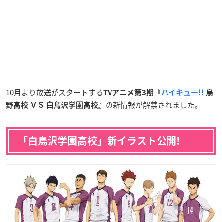
10月より放送がスタートする
TVアニメ第3期『
ハイキュー!!
烏
の新情報が解禁されました。
野高校 ＶＳ 白鳥沢学園高校』
「白鳥沢学園高校」新イラスト公開!