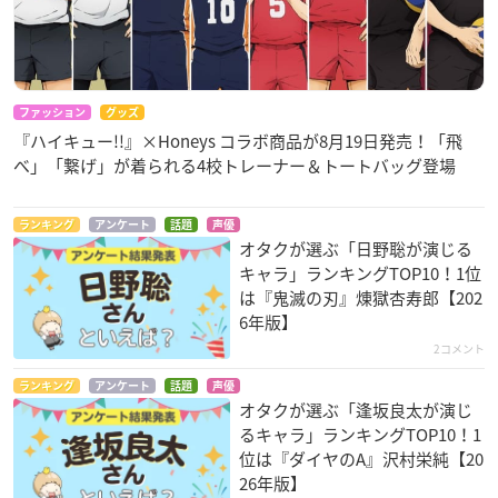
ファッション
グッズ
『ハイキュー!!』×Honeys コラボ商品が8月19日発売！「飛
べ」「繋げ」が着られる4校トレーナー＆トートバッグ登場
ランキング
アンケート
話題
声優
オタクが選ぶ「日野聡が演じる
キャラ」ランキングTOP10！1位
は『鬼滅の刃』煉󠄁獄杏寿郎【202
6年版】
2コメント
ランキング
アンケート
話題
声優
オタクが選ぶ「逢坂良太が演じ
るキャラ」ランキングTOP10！1
位は『ダイヤのA』沢村栄純【20
26年版】