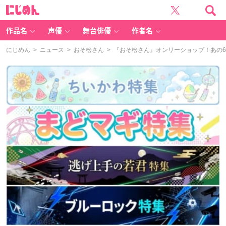
に
じ
め
ん
作品名
声優
舞台俳優
作者名
にじめん
>
ニュース
>
おそ松さん
> 『おそ松さん』オンリーショップ！​あの