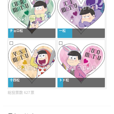
チョロ松
一松
十四松
トド松
627