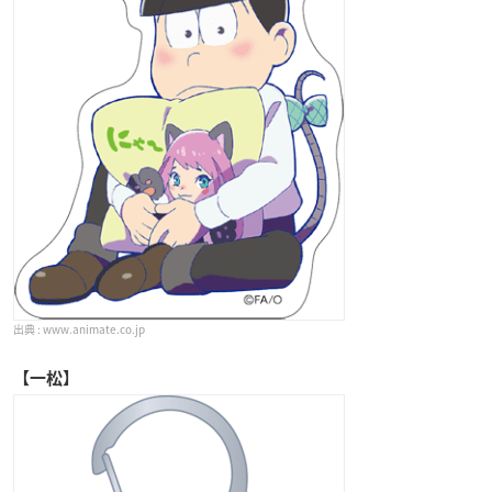
www.animate.co.jp
【一松】