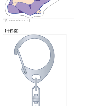
www.animate.co.jp
【十四松】