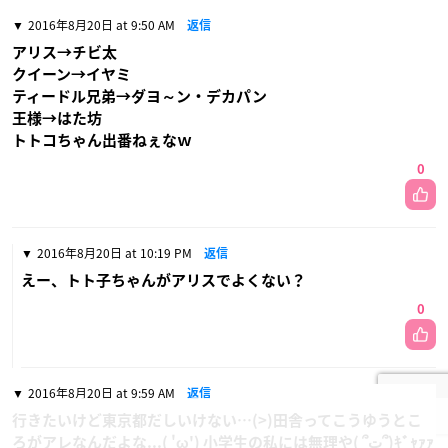
2016年8月20日 at 9:50 AM
返信
アリス→チビ太
クイーン→イヤミ
ティードル兄弟→ダヨ～ン・デカパン
王様→はた坊
トトコちゃん出番ねぇなｗ
0
2016年8月20日 at 10:19 PM
返信
えー、トト子ちゃんがアリスでよくない？
0
2016年8月20日 at 9:59 AM
返信
行きたいけど東京都だしいけない…(>)田舎ってこうゆうとこ
ろがアレなんだよな...( 'ω') 小学生の私には無理や( ՞ټ՞)ｷﾞｬｧｧ