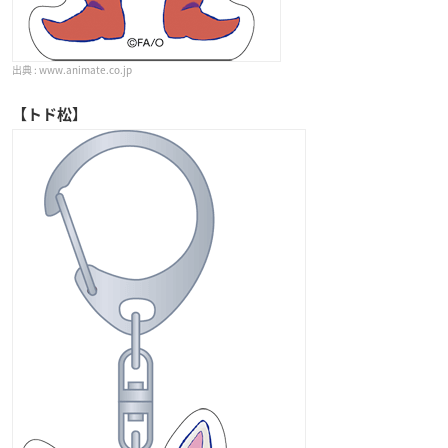
www.animate.co.jp
【トド松】