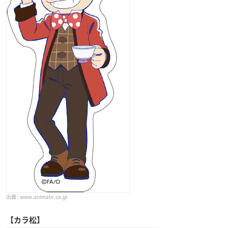
www.animate.co.jp
【カラ松】