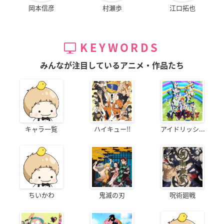
岡本信彦
村瀬歩
江口拓也
KEYWORDS
みんなが注目しているアニメ・作品たち
キャラ一覧
ハイキュー!!
アイドリッシ...
ちいかわ
鬼滅の刃
呪術廻戦