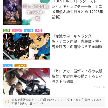
『Dr.STONE（ドクターストー
ン）』キャラクター一覧 アニ
メ声優＆誕生日まとめ【2026年
最新】
話題
アニメ
マンガ
声優
『鬼滅の刃』キャラクター一
覧・アニメ声優・鬼殺隊・柱・
鬼を呼吸／血鬼術つきで全網羅
マンガ
ニュース
『ヒロアカ』最新２７巻の表紙
解禁！堀越先生の描き下ろしイ
ラストも到着
3コメント
まるで宗教画みたいに荘厳でかっこいい！ タイトルも色分けしてあっ
て凄く良い。 宣伝イラス…