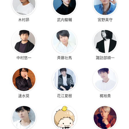
木村昴
武内駿輔
宮野真守
中村悠一
斉藤壮馬
諏訪部順一
速水奨
花江夏樹
梶裕貴