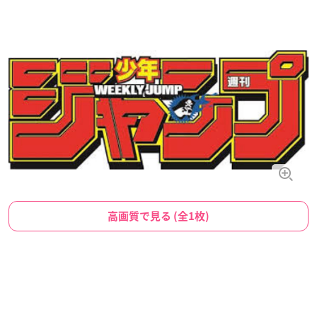
高画質で見る (全1枚)