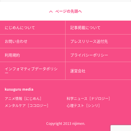
ページの先頭へ
にじめんについて
記事掲載について
お問い合わせ
プレスリリース送付先
利用規約
プライバシーポリシー
インフォマティブデータポリシ
運営会社
ー
kusuguru
media
アニメ情報［にじめん］
科学ニュース［ナゾロジー］
メンタルケア［ココロジー］
心理テスト［シンリ］
Copyright 2013 nijimen.