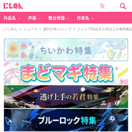
に
じ
め
ん
作品名
声優
舞台俳優
作者名
にじめん
>
ニュース
>
週刊少年ジャンプ
> ジャンプ作品８０作以上が無料配信決