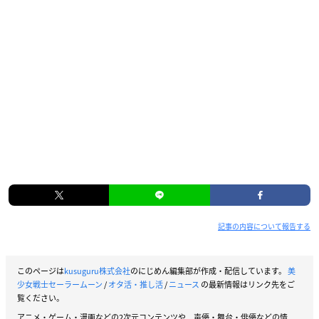
記事の内容について報告する
このページは
kusuguru株式会社
のにじめん編集部が作成・配信しています。
美
少女戦士セーラームーン
/
オタ活・推し活
/
ニュース
の最新情報はリンク先をご
覧ください。
アニメ・ゲーム・漫画などの2次元コンテンツや、声優・舞台・俳優などの情