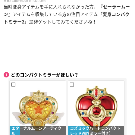
sailormoon-official.com
当時変身アイテムを手に入れられなかった方、
『セーラームー
アイテムを収集している方の注目アイテム
ン』
「
変身コンパク
是非ゲットしてみてくださいね！
トミラー2」
どのコンパクトミラーがほしい？
エターナルムーンアーティク
コズミックハートコンパクト
ル
レッドver(ミラー付き)