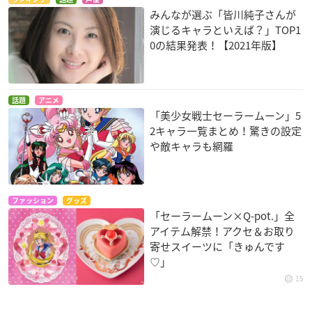
みんなが選ぶ「皆川純子さんが
演じるキャラといえば？」TOP1
0の結果発表！【2021年版】
話題
アニメ
「美少女戦士セーラームーン」5
2キャラ一覧まとめ！驚きの設定
や敵キャラも網羅
ファッション
グッズ
「セーラームーン×Q-pot.」全
アイテム解禁！アクセ＆お取り
寄せスイーツに「きゅんです
♡」
15