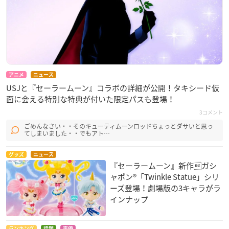
アニメ
ニュース
USJと『セーラームーン』コラボの詳細が公開！タキシード仮
面に会える特別な特典が付いた限定パスも登場！
3コメント
ごめんなさい・・そのキューティムーンロッドちょっとダサいと思っ
てしまいました・・でもアト…
グッズ
ニュース
『セーラームーン』新作ガシ
ャポン®「Twinkle Statue」シリ
ーズ登場！劇場版の3キャラがラ
インナップ
ランキング
話題
声優