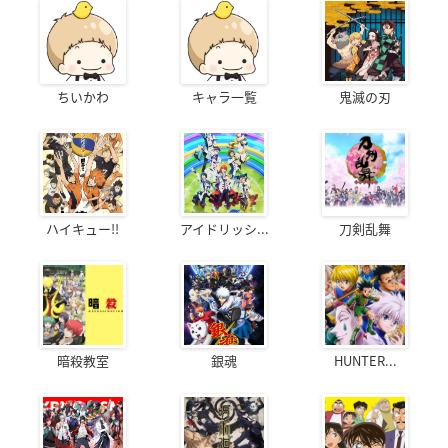
ちいかわ
キャラ一覧
鬼滅の刃
ハイキュー!!
アイドリッシ...
刀剣乱舞
暗殺教室
銀魂
HUNTER...