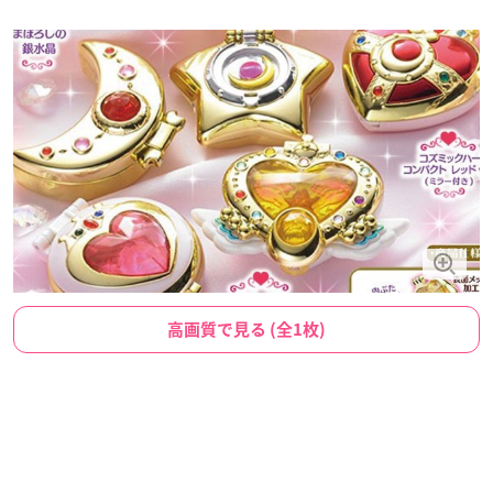
高画質で見る (全1枚)