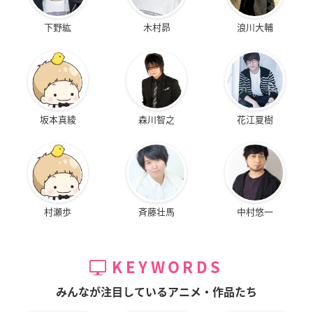
下野紘
木村昴
浪川大輔
坂本真綾
森川智之
花江夏樹
村瀬歩
斉藤壮馬
中村悠一
KEYWORDS
みんなが注目しているアニメ・作品たち