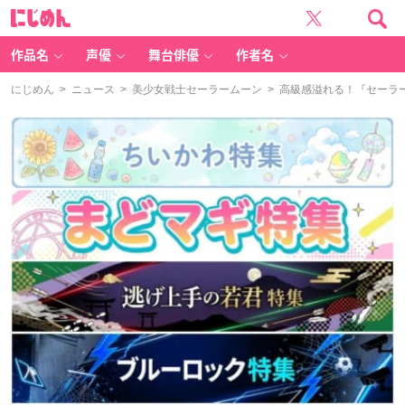
に
じ
め
ん
作品名
声優
舞台俳優
作者名
にじめん
>
ニュース
>
美少女戦士セーラームーン
> 高級感溢れる！『セーラ