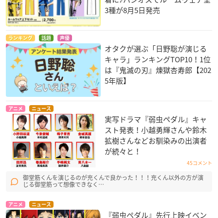
3種が8月5日発売
ランキング
話題
声優
オタクが選ぶ「日野聡が演じる
キャラ」ランキングTOP10！1位
は『鬼滅の刃』煉󠄁獄杏寿郎【202
5年版】
アニメ
ニュース
実写ドラマ『弱虫ペダル』キャ
スト発表！小越勇輝さんや鈴木
拡樹さんなどお馴染みの出演者
が続々と！
45コメント
御堂筋くんを演じるのが充くんで良かった！！！充くん以外の方が演
じる御堂筋って想像できなく…
アニメ
ニュース
『弱虫ペダル』先行上映イベン