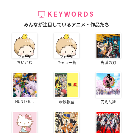
KEYWORDS
みんなが注目しているアニメ・作品たち
ちいかわ
キャラ一覧
鬼滅の刃
HUNTER...
暗殺教室
刀剣乱舞