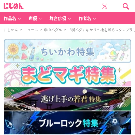
に
じ
め
ん
作品名
声優
舞台俳優
作者名
にじめん
>
ニュース
>
弱虫ペダル
> 『弱ペダ』ゆかりの地を巡るスタンプラ