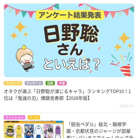
ランキング
アンケート
話題
声優
オタクが選ぶ「日野聡が演じるキャラ」ランキングTOP10！1
位は『鬼滅の刃』煉󠄁獄杏寿郎【2026年版】
2コメント
ファッション
グッズ
『弱虫ペダル』総北・箱根学
園・京都伏見のジャージが部屋
着に♪パシオスでルームウェア全