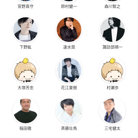
宮野真守
鈴村健一
森川智之
下野紘
速水奨
諏訪部順一
大塚芳忠
花江夏樹
村瀬歩
稲田徹
斉藤壮馬
三宅健太