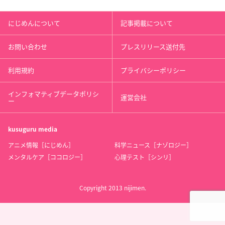
にじめんについて
記事掲載について
お問い合わせ
プレスリリース送付先
利用規約
プライバシーポリシー
インフォマティブデータポリシ
運営会社
ー
kusuguru
media
アニメ情報［にじめん］
科学ニュース［ナゾロジー］
メンタルケア［ココロジー］
心理テスト［シンリ］
Copyright 2013 nijimen.