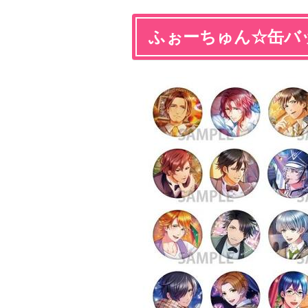
ふぉーちゅん☆缶バ