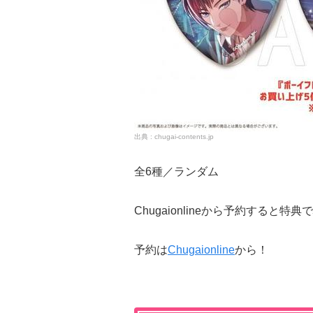
chugai-contents.jp
全6種／ランダム
Chugaionlineから予約すると特典で
予約は
Chugaionline
から！