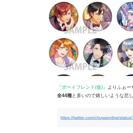
『ボーイフレンド(仮)』
よりふぉー
全44種
と多いので嬉しいような悲
https://twitter.com/chugaionline/sta