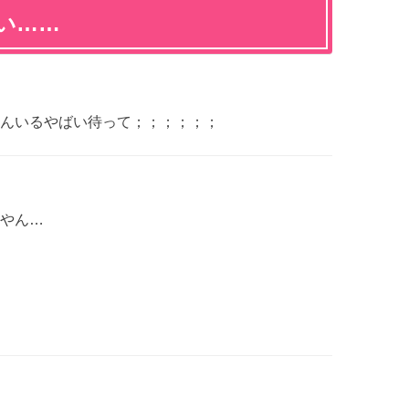
い……
んいるやばい待って；；；；；；
やん…