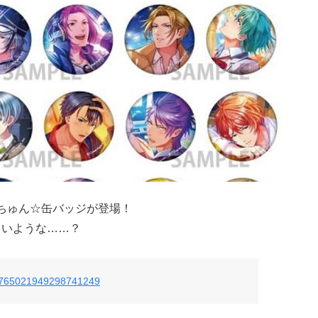
ちゅん☆缶バッジが登場！
しいような……？
tus/765021949298741249