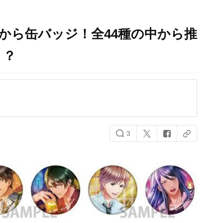
』から缶バッジ！全44種の中から推
！？
3