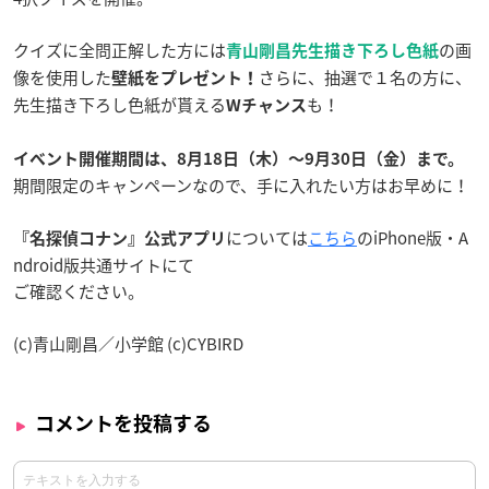
クイズに全問正解した方には
の画
青山剛昌先生描き下ろし色紙
像を使用した
さらに、抽選で１名の方に、
壁紙をプレゼント！
先生描き下ろし色紙が貰える
も！
Wチャンス
イベント開催期間は、8月18日（木）〜9月30日（金）まで。
期間限定のキャンペーンなので、手に入れたい方はお早めに！
については
こちら
のiPhone版・A
『名探偵コナン』公式アプリ
ndroid版共通サイトにて
ご確認ください。
(c)青山剛昌／小学館 (c)CYBIRD
コメントを投稿する