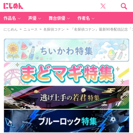
に
じ
め
ん
作品名
声優
舞台俳優
作者名
にじめん
>
ニュース
>
名探偵コナン
> 『名探偵コナン』最新90巻配信記念