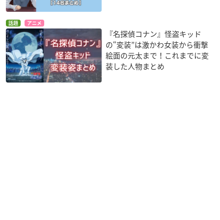
話題
アニメ
『名探偵コナン』怪盗キッド
の“変装”は激かわ女装から衝撃
絵面の元太まで！これまでに変
装した人物まとめ