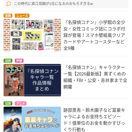
この時代に直江信綱が1位になるのおもろすぎるw
書籍
ニュース
『名探偵コナン』小学館の全少
女・女性コミック誌にコラボ付
録が登場！スマホ壁紙風クリア
カードやアートコースターなど
全9種
話題
声優
『名探偵コナン』キャラクター
一覧【2026最新版】黒ずくめの
組織・FBI・公安・赤井家まで全
網羅
話題
アニメ
跡部景吾・鈴木園子など富豪キ
ャラによるお金持ちエピソー
ド！億単位のお金を動かすびっ
くり行動も