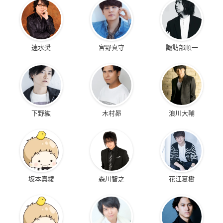
速水奨
宮野真守
諏訪部順一
下野紘
木村昴
浪川大輔
坂本真綾
森川智之
花江夏樹