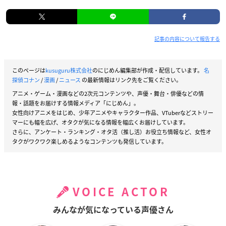
記事の内容について報告する
このページは
kusuguru株式会社
のにじめん編集部が作成・配信しています。
名
探偵コナン
/
漫画
/
ニュース
の最新情報はリンク先をご覧ください。
アニメ・ゲーム・漫画などの2次元コンテンツや、声優・舞台・俳優などの情
報・話題をお届けする情報メディア「にじめん」。
女性向けアニメをはじめ、少年アニメやキャラクター作品、VTuberなどストリー
マーにも幅を広げ、オタクが気になる情報を幅広くお届けしています。
さらに、アンケート・ランキング・オタ活（推し活）お役立ち情報など、女性オ
タクがワクワク楽しめるようなコンテンツも発信しています。
VOICE ACTOR
みんなが気になっている声優さん