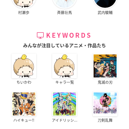
村瀬歩
斉藤壮馬
武内駿輔
KEYWORDS
みんなが注目しているアニメ・作品たち
ちいかわ
キャラ一覧
鬼滅の刃
ハイキュー!!
アイドリッシ...
刀剣乱舞