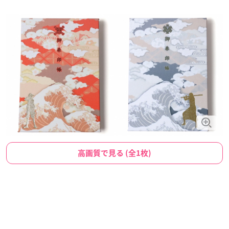
高画質で見る (全1枚)