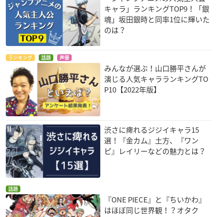
キャラ」ランキングTOP9！「銀
魂」坂田銀時と同率1位に輝いた
のは？
ランキング
話題
声優
みんなが選ぶ！山口勝平さんが
演じる人気キャラランキングTO
P10【2022年版】
渋さに痺れるジジイキャラ15
選！『金カム』土方、『ワン
ピ』レイリーなどの魅力とは？
話題
『ONE PIECE』と『ちいかわ』
はほぼ同じ世界観！？オタク