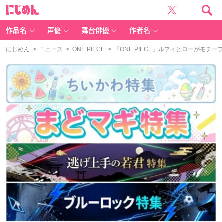
に
じ
め
ん
作品名
声優
舞台俳優
作者名
にじめん
>
ニュース
>
ONE PIECE
> 『ONE PIECE』ルフィとローがモ