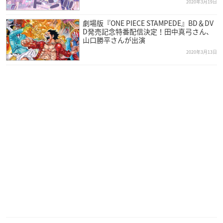
2020年3月19日
劇場版『ONE PIECE STAMPEDE』BD＆DV
D発売記念特番配信決定！田中真弓さん、
山口勝平さんが出演
2020年3月13日