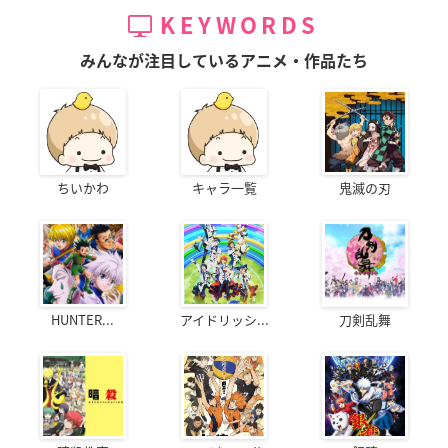
KEYWORDS
みんなが注目しているアニメ・作品たち
ちいかわ
キャラ一覧
鬼滅の刃
HUNTER...
アイドリッシ...
刀剣乱舞