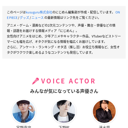
このページは
kusuguru株式会社
のにじめん編集部が作成・配信しています。
ON
E PIECE
/
グッズ
/
ニュース
の最新情報はリンク先をご覧ください。
アニメ・ゲーム・漫画などの2次元コンテンツや、声優・舞台・俳優などの情
報・話題をお届けする情報メディア「にじめん」。
女性向けアニメをはじめ、少年アニメやキャラクター作品、VTuberなどストリー
マーにも幅を広げ、オタクが気になる情報を幅広くお届けしています。
さらに、アンケート・ランキング・オタ活（推し活）お役立ち情報など、女性オ
タクがワクワク楽しめるようなコンテンツも発信しています。
VOICE ACTOR
みんなが気になっている声優さん
宮野真守
下野紘
速水奨