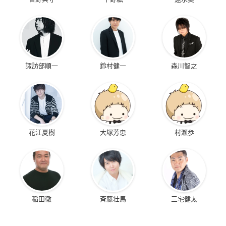
諏訪部順一
鈴村健一
森川智之
花江夏樹
大塚芳忠
村瀬歩
稲田徹
斉藤壮馬
三宅健太