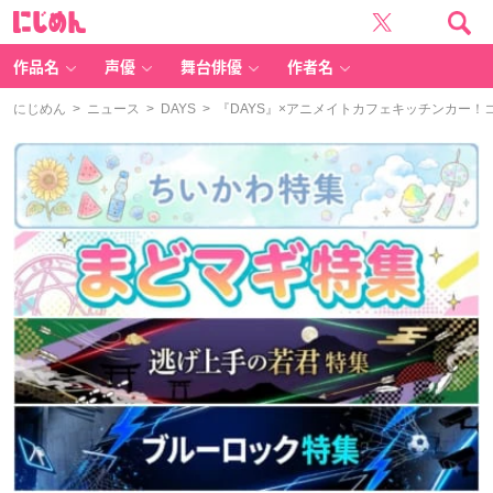
に
じ
め
ん
作品名
声優
舞台俳優
作者名
にじめん
>
ニュース
>
DAYS
> 『DAYS』×アニメイトカフェキッチンカー