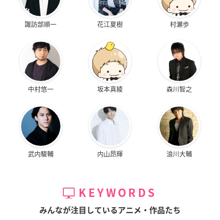
諏訪部順一
花江夏樹
村瀬歩
中村悠一
坂本真綾
森川智之
武内駿輔
内山昂輝
浪川大輔
KEYWORDS
みんなが注目しているアニメ・作品たち