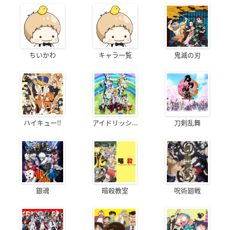
ちいかわ
キャラ一覧
鬼滅の刃
ハイキュー!!
アイドリッシ...
刀剣乱舞
銀魂
暗殺教室
呪術廻戦