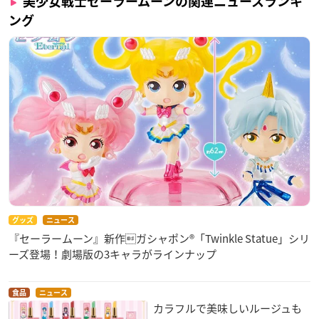
美少女戦士セーラームーンの関連ニュースランキ
ング
グッズ
ニュース
『セーラームーン』新作ガシャポン®「Twinkle Statue」シリ
ーズ登場！劇場版の3キャラがラインナップ
食品
ニュース
カラフルで美味しいルージュも