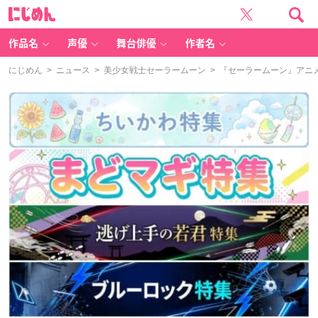
に
じ
め
ん
作品名
声優
舞台俳優
作者名
にじめん
>
ニュース
>
美少女戦士セーラームーン
> 『セーラームーン』アニ