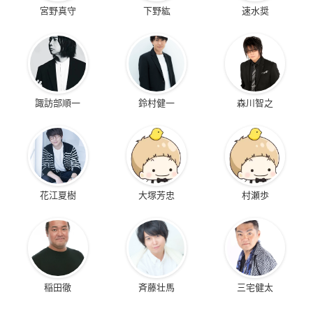
宮野真守
下野紘
速水奨
諏訪部順一
鈴村健一
森川智之
花江夏樹
大塚芳忠
村瀬歩
稲田徹
斉藤壮馬
三宅健太