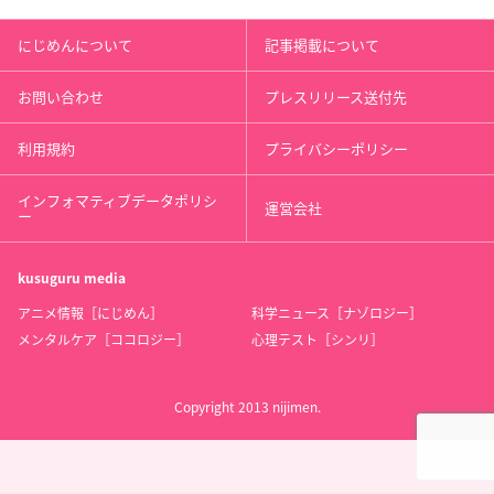
にじめんについて
記事掲載について
お問い合わせ
プレスリリース送付先
利用規約
プライバシーポリシー
インフォマティブデータポリシ
運営会社
ー
kusuguru
media
アニメ情報［にじめん］
科学ニュース［ナゾロジー］
メンタルケア［ココロジー］
心理テスト［シンリ］
Copyright 2013 nijimen.