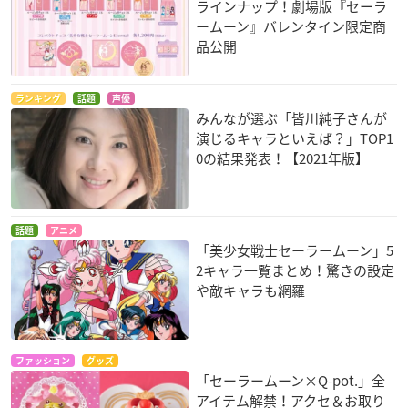
ラインナップ！劇場版『セーラ
ームーン』バレンタイン限定商
品公開
ランキング
話題
声優
みんなが選ぶ「皆川純子さんが
演じるキャラといえば？」TOP1
0の結果発表！【2021年版】
話題
アニメ
「美少女戦士セーラームーン」5
2キャラ一覧まとめ！驚きの設定
や敵キャラも網羅
ファッション
グッズ
「セーラームーン×Q-pot.」全
アイテム解禁！アクセ＆お取り