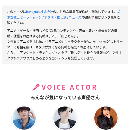
このページは
kusuguru株式会社
のにじめん編集部が作成・配信しています。
美
少女戦士セーラームーン
/
オタ活・推し活
/
ニュース
の最新情報はリンク先をご
覧ください。
アニメ・ゲーム・漫画などの2次元コンテンツや、声優・舞台・俳優などの情
報・話題をお届けする情報メディア「にじめん」。
女性向けアニメをはじめ、少年アニメやキャラクター作品、VTuberなどストリー
マーにも幅を広げ、オタクが気になる情報を幅広くお届けしています。
さらに、アンケート・ランキング・オタ活（推し活）お役立ち情報など、女性オ
タクがワクワク楽しめるようなコンテンツも発信しています。
VOICE ACTOR
みんなが気になっている声優さん