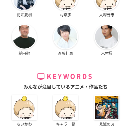
花江夏樹
村瀬歩
大塚芳忠
稲田徹
斉藤壮馬
木村昴
KEYWORDS
みんなが注目しているアニメ・作品たち
ちいかわ
キャラ一覧
鬼滅の刃