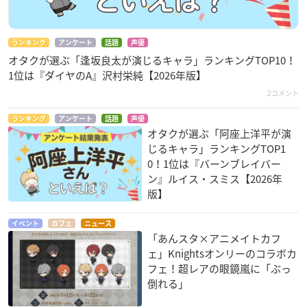
ランキング
アンケート
話題
声優
オタクが選ぶ「逢坂良太が演じるキャラ」ランキングTOP10！
1位は『ダイヤのA』沢村栄純【2026年版】
2コメント
ランキング
アンケート
話題
声優
オタクが選ぶ「阿座上洋平が演
じるキャラ」ランキングTOP1
0！1位は『バーンブレイバー
ン』ルイス・スミス【2026年
版】
イベント
カフェ
ニュース
「あんスタ×アニメイトカフ
ェ」Knightsオンリーのコラボカ
フェ！超レアの眼鏡嵐に「ぶっ
倒れる」