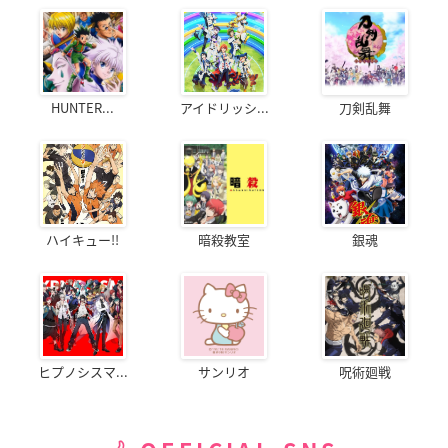
HUNTER...
アイドリッシ...
刀剣乱舞
ハイキュー!!
暗殺教室
銀魂
ヒプノシスマ...
サンリオ
呪術廻戦