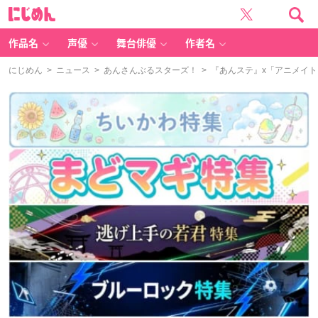
に
じ
め
ん
作品名
声優
舞台俳優
作者名
にじめん
>
ニュース
>
あんさんぶるスターズ！
> 『あんステ』x「アニメイ