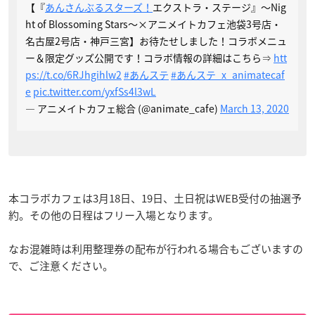
【『
あんさんぶるスターズ！
エクストラ・ステージ』〜Nig
ht of Blossoming Stars〜×アニメイトカフェ池袋3号店・
名古屋2号店・神戸三宮】お待たせしました！コラボメニュ
ー＆限定グッズ公開です！コラボ情報の詳細はこちら⇒
htt
ps://t.co/6RJhgihlw2
#あんステ
#あんステ_x_animatecaf
e
pic.twitter.com/yxfSs4l3wL
— アニメイトカフェ総合 (@animate_cafe)
March 13, 2020
本コラボカフェは3月18日、19日、土日祝はWEB受付の抽選予
約。その他の日程はフリー入場となります。
なお混雑時は利用整理券の配布が行われる場合もございますの
で、ご注意ください。