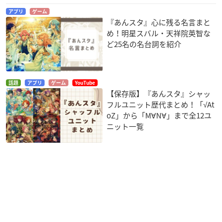
アプリ
ゲーム
『あんスタ』心に残る名言まと
め！明星スバル・天祥院英智な
ど25名の名台詞を紹介
話題
アプリ
ゲーム
YouTube
【保存版】『あんスタ』シャッ
フルユニット歴代まとめ！「√At
oZ」から「M∀N∀」まで全12ユ
ニット一覧