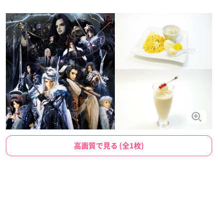
高画質で見る (全1枚)