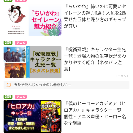
『ちいかわ』怖いのに可愛いセ
イレーンの魅力6選！人魚を2匹
乗せた巨体と喋り方のギャップ
が尊い
話題
アニメ
『呪術廻戦』キャラクター生死
一覧！登場人物の生存状況をわ
かりやすく紹介【ネタバレ注
意】
6コメント
五条悟死んじゃったのは😞悲しい⋯
話題
アニメ
『僕のヒーローアカデミア（ヒ
ロアカ）』キャラクター一覧
個性・アニメ声優・ヒーロー名
を全網羅