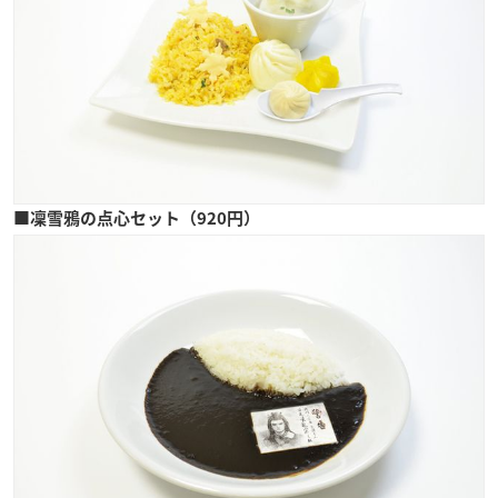
■凜雪鴉の点心セット（920円）