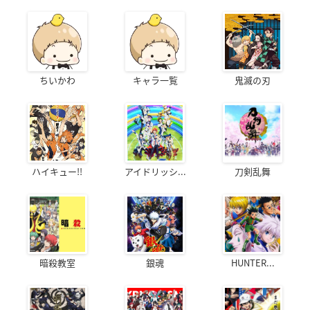
ちいかわ
キャラ一覧
鬼滅の刃
ハイキュー!!
アイドリッシ...
刀剣乱舞
暗殺教室
銀魂
HUNTER...