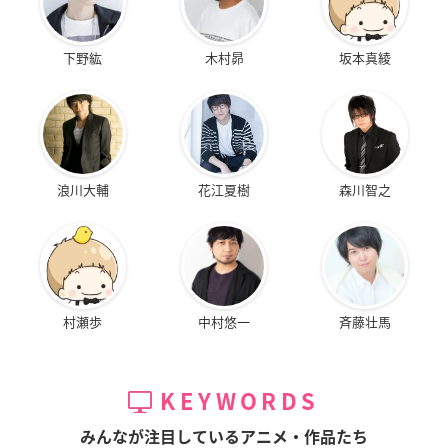
下野紘
木村昴
坂本真綾
浪川大輔
花江夏樹
森川智之
村瀬歩
中村悠一
斉藤壮馬
KEYWORDS
みんなが注目しているアニメ・作品たち