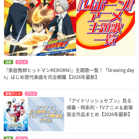
話題
アニメ
『家庭教師ヒットマンREBORN!』主題歌一覧！「Drawing day
s」はじめ歴代楽曲を完全網羅【2026年最新】
劇場アニメ
アニメ
『アイドリッシュセブン』見る
順番・時系列・TVアニメ＆劇場
版全作品まとめ【2026年最新】
話題
アニメ