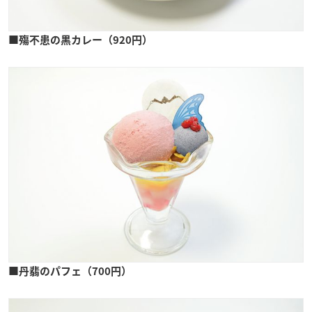
■殤不患の黒カレー（920円）
■丹翡のパフェ（700円）