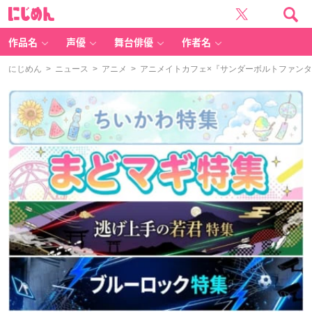
に
じ
め
ん
作品名
声優
舞台俳優
作者名
にじめん
>
ニュース
>
アニメ
> アニメイトカフェ×『サンダーボルトファン